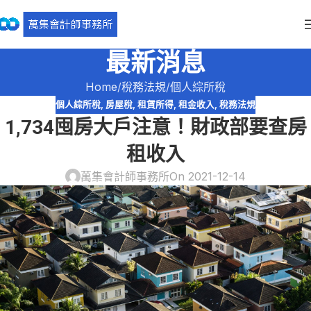
最新消息
Home
稅務法規
個人綜所稅
個人綜所稅
,
房屋稅
,
租賃所得
,
租金收入
,
稅務法規
1,734囤房大戶注意！財政部要查房
租收入
萬集會計師事務所
On 2021-12-14