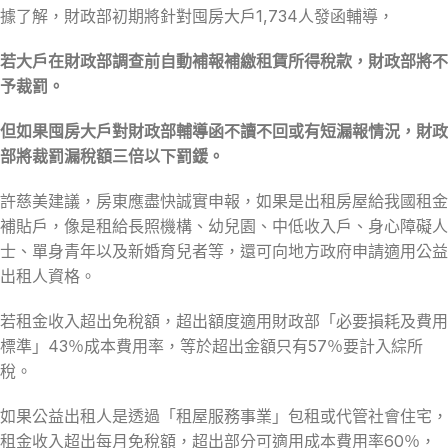
據了解，財政部初期將針對囤房大戶1,734人發函輔導，
若大戶在財政部調查前自動補報補繳租賃所得稅款，財政部將不
予裁罰。
但如果囤房大戶對財政部輔導函不讀不回或有短漏報情況，財政
部將裁罰漏稅額三倍以下罰鍰。
許慈美建議，房東應盡快誠實申報，如果是出租房屋給我國租金
補貼戶，像是租給長照機構、幼兒園、中低收入戶、身心障礙人
士、單身青年以及新婚育兒者等，還可向地方政府申請適用公益
出租人資格。
若租金收入超出免稅額，超出額度適用財政部「必要損耗及費用
標準」43％成本費用率，等於超出金額只有57％要計入綜所
稅。
如果公益出租人是透過「租屋服務事業」包租或代管社會住宅，
租金收入超出每月免稅額，超出部分可適用成本費用率60％，