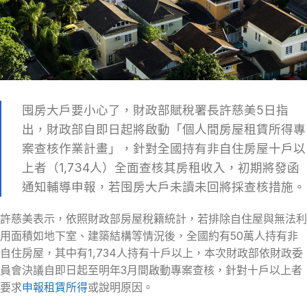
囤房大戶要小心了，財政部賦稅署長許慈美5日指
出，財政部自即日起將啟動「個人間房屋租賃所得專
案查核作業計畫」，針對全國持有非自住房屋十戶以
上者（1,734人）全面查核其房租收入，初期將發函
通知輔導申報，若囤房大戶未讀未回將採查核措施。
許慈美表示，依照財政部房屋稅籍統計，若排除自住屋與無法利
用面積如地下室、建築結構等情況後，全國約有50萬人持有非
自住房屋，其中有1,734人持有十戶以上，本次財政部依財政委
員會決議自即日起至明年3月間啟動專案查核，針對十戶以上者
要求
申報租賃所得
或說明原因。