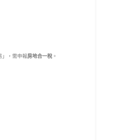
交易」，需申報
房地合一稅
。