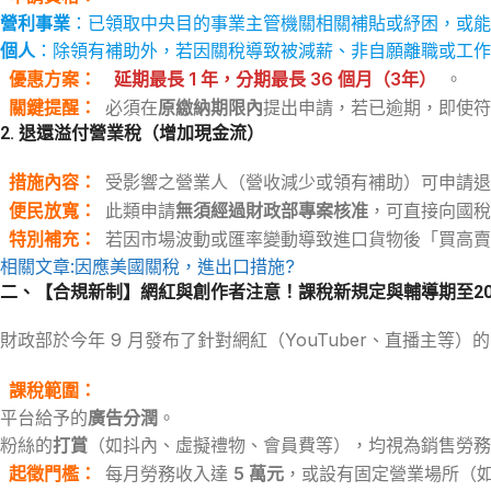
營利事業
：已領取中央目的事業主管機關相關補貼或紓困，或能
個人
：除領有補助外，若因關稅導致被減薪、非自願離職或工作
優惠方案
：
延期最長
1 年
，分期最長
36 個月
（3年）
。
關鍵提醒
：
必須在
原繳納期限內
提出申請，若已逾期，即使符
2. 退還溢付營業稅（增加現金流）
措施內容
：
受影響之營業人（營收減少或領有補助）可申請退
便民放寬
：
此類申請
無須經過財政部專案核准
，可直接向國稅
特別補充
：
若因市場波動或匯率變動導致進口貨物後「買高賣
相關文章:因應美國關稅，進出口措施?
二、【合規新制】網紅與創作者注意！課稅新規定與輔導期至20
財政部於今年 9 月發布了針對網紅（YouTuber、直播主
課稅範圍
：
平台給予的
廣告分潤
。
粉絲的
打賞
（如抖內、虛擬禮物、會員費等），均視為銷售勞務
起徵門檻
：
每月勞務收入達
5 萬元
，或設有固定營業場所（