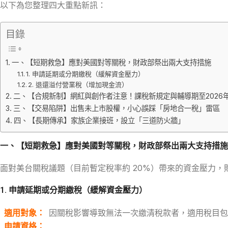
以下為您整理四大重點新訊：
目錄
一、【短期救急】應對美國對等關稅，財政部祭出兩大支持措施
1. 申請延期或分期繳稅（緩解資金壓力）
2. 退還溢付營業稅（增加現金流）
二、【合規新制】網紅與創作者注意！課稅新規定與輔導期至2026
三、【交易陷阱】出售未上市股權，小心誤踩「房地合一稅」雷區
四、【長期傳承】家族企業接班，設立「三道防火牆」
一、【短期救急】應對美國對等關稅，財政部祭出兩大支持措施
面對美台關稅議題（目前暫定稅率約 20%）帶來的資金壓力
1. 申請延期或分期繳稅（緩解資金壓力）
適用對象
：
因關稅影響導致無法一次繳清稅款者，適用稅目包
申請資格
：