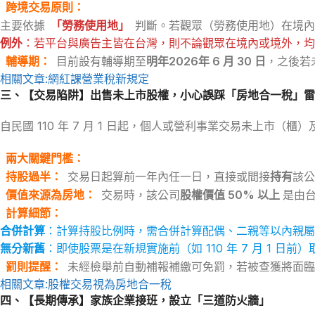
跨境交易原則
：
主要依據
「勞務使用地」
判斷。若觀眾（勞務使用地）在境內
例外
：若平台與廣告主皆在台灣，則不論觀眾在境內或境外，均
輔導期
：
目前設有輔導期至
明年2026年 6 月 30 日
，之後若
相關文章:網紅課營業稅新規定
三、【交易陷阱】出售未上市股權，小心誤踩「房地合一稅」雷
自民國 110 年 7 月 1 日起，個人或營利事業交易未上
兩大關鍵門檻
：
持股過半
：
交易日起算前一年內任一日，直接或間接
持有
該公
價值來源為房地
：
交易時，該公司
股權價值 50% 以上
是由
計算細節
：
合併計算
：計算持股比例時，需合併計算配偶、二親等以內親屬
無分新舊
：即使股票是在新規實施前（如 110 年 7 月 1 
罰則提醒
：
未經檢舉前自動補報補繳可免罰，若被查獲將面臨
相關文章:股權交易視為房地合一稅
四、【長期傳承】家族企業接班，設立「三道防火牆」