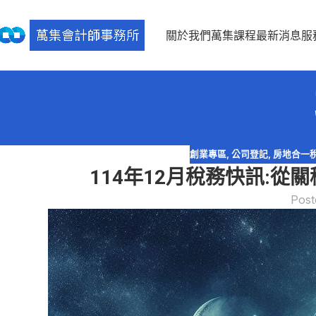
關於我們
萬集課程
最新消息
服
創業專區
,
公司登記
,
房地合一
114年12月稅務快訊:
Post