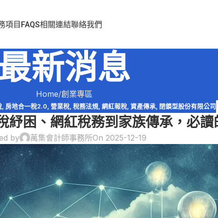
務項目
FAQS
相關連結
聯絡我們
最新消息
Home
創業專區
稅
,
房地合一稅2.0
,
營業稅
,
稅務法規
,
網紅報稅
,
資產傳承
,
閉鎖型股份有限公司
從關稅紓困、網紅稅務到家族傳承，必讀
ed by
萬集會計師事務所
On 2025-12-19