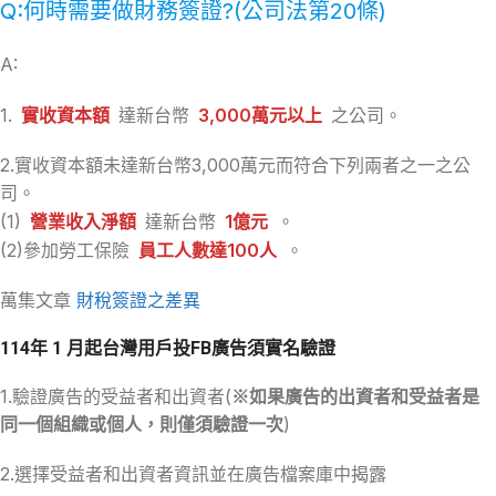
Q:何時需要做財務簽證?(公司法第20條)
A:
1.
實收資本額
達新台幣
3,000萬元以上
之公司。
2.實收資本額未達新台幣3,000萬元而符合下列兩者之一之公
司。
(1)
營業收入淨額
達新台幣
1億元
。
(2)參加勞工保險
員工人數
達
100人
。
萬集文章
財稅簽證之差異
114年 1 月起台灣用戶投FB廣告須實名驗證
1.驗證廣告的受益者和出資者(
※如果廣告的出資者和受益者是
同一個組織或個人，則僅須驗證一次
)
2.選擇受益者和出資者資訊並在廣告檔案庫中揭露