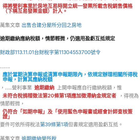
得將營利事業於房地互易時開立統一發票所載含稅銷售價格
（下稱互易發票金額）計入。
萬集文章
出售合建分屋所分回之房地
逾期繳納應納稅額，情節輕微，仍適用盈虧互抵規定
財政部113.11.01台財稅字第11304553700號令
…….
應於當期決算申報或清算申報期限內，依規定辦理相關所得稅
申報，計算其應納稅額
，…..營利事業
逾期繳納
上開申報應自行繳納稅額，惟
未符合稅捐稽徵法第20條第1項應加徵滯納金規定者
，得視為
情節輕微，
仍符合「如期申報」及「使用藍色申報書或經會計師查核簽
證」
要件可依所得稅法
第39條第1項
但書規定適用盈虧互抵。
萬集文章
逾期繳納營所稅