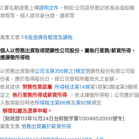
3.實名驗證需上傳
證明文件，
例如:公司提供登記核准函或組織
章程等、個人提供身分證、護照等
萬集文章
FB投放廣告驗證及課稅
個人以勞務出資取得閉鎖性公司股份，屬執行業務/薪資所得，
應課徵所得稅
以勞務出資取得
公司法第356條之1規定
閉鎖性股份有限公司股
份者，應於取得股份日，按公司章程所載抵充之金額，
依其提供
勞務性質認屬
所得稅法第14條
第1項第2類或第3類規
定之
執行業務所得或薪資所得
，依法課徵所得稅；公司應於個
人取得股份時依
所得稅法第88條
及
第92條
規定
辦理扣繳及憑單申報。
［財政部113年12月24日台財稅字第11304652000號令］
萬集文章
勞務出資屬於薪資所得