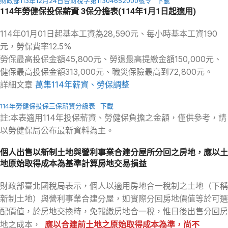
財政部113年12月24日台財稅字第11304652000號令
下載
114年勞健保投保薪資 3保分擔表(114年1月1日起適用)
114年01月01日起基本工資為28,590元、每小時基本工資190
元，勞保費率12.5%
勞保最高投保金額45,800元、勞退最高提繳金額150,000元、
健保最高投保金額313,000元、職災保險最高到72,800元。
詳細文章
萬集114年薪資、勞保調整
114年勞健保投保三保薪資分級表
下載
註:本表適用114年投保薪資、勞健保負擔之金額，僅供參考，請
以勞健保局公布最新資料為主。
個人出售以新制土地與營利事業合建分屋所分回之房地，應以土
地原始取得成本為基準計算房地交易損益
財政部臺北國稅局表示，個人以適用房地合一稅制之土地（下稱
新制土地）與營利事業合建分屋，如實際分回房地價值等於可選
配價值，於房地交換時，免報繳房地合一稅，惟日後出售分回房
地之成本，
應以合建前土地之原始取得成本為準，尚不