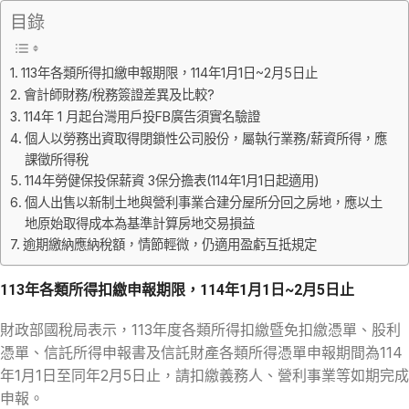
目錄
113年各類所得扣繳申報期限，114年1月1日~2月5日止
會計師財務/稅務簽證差異及比較?
114年 1 月起台灣用戶投FB廣告須實名驗證
個人以勞務出資取得閉鎖性公司股份，屬執行業務/薪資所得，應
課徵所得稅
114年勞健保投保薪資 3保分擔表(114年1月1日起適用)
個人出售以新制土地與營利事業合建分屋所分回之房地，應以土
地原始取得成本為基準計算房地交易損益
逾期繳納應納稅額，情節輕微，仍適用盈虧互抵規定
113年各類所得扣繳申報期限，114年1月1日~2月5日止
財政部國稅局表示，113年度各類所得扣繳暨免扣繳憑單、股利
憑單、信託所得申報書及信託財產各類所得憑單申報期間為114
年1月1日至同年2月5日止，請扣繳義務人、營利事業等如期完成
申報。