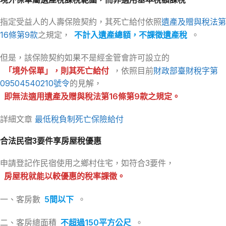
指定受益人的人壽保險契約，其死亡給付依照
遺產及贈與稅法第
16條第9款
之規定，
不計入遺產總額，不課徵遺產稅
。
但是，該保險契約如果不是經金管會許可設立的
「境外保單」，則其死亡給付
，依照目前
財政部臺財稅字第
09504540210號令
的見解，
即無法適用遺產及贈與稅法第16條第9款之規定。
詳細文章
最低稅負制死亡保險給付
合法民宿3要件享房屋稅優惠
申請登記作民宿使用之鄉村住宅，如符合3要件，
房屋稅就能以較優惠的稅率課徵。
一、客房數
5間以下
。
二、客房總面積
不超過150平方公尺
。