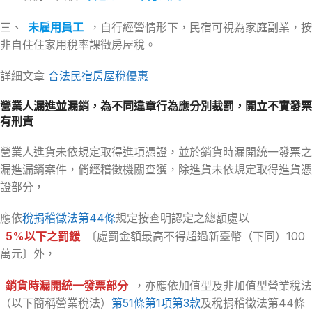
三、
未雇用員工
，自行經營情形下，民宿可視為家庭副業，按
非自住住家用稅率課徵房屋稅。
詳細文章
合法民宿房屋稅優惠
營業人漏進並漏銷，為不同違章行為應分別裁罰，開立不實發票
有刑責
營業人進貨未依規定取得進項憑證，並於銷貨時漏開統一發票之
漏進漏銷案件，倘經稽徵機關查獲，除進貨未依規定取得進貨憑
證部分，
應依
稅捐稽徵法第44條
規定按查明認定之總額處以
5%以下之罰鍰
〔處罰金額最高不得超過新臺幣（下同）100
萬元〕外，
銷貨時漏開統一發票部分
，亦應依加值型及非加值型營業稅法
（以下簡稱營業稅法）
第51條第1項第3款
及稅捐稽徵法第44條