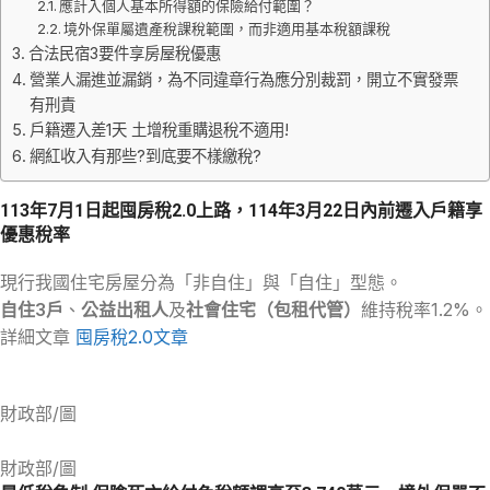
應計入個人基本所得額的保險給付範圍？
境外保單屬遺產稅課稅範圍，而非適用基本稅額課稅
合法民宿3要件享房屋稅優惠
營業人漏進並漏銷，為不同違章行為應分別裁罰，開立不實發票
有刑責
戶籍遷入差1天 土增稅重購退稅不適用!
網紅收入有那些?到底要不樣繳稅?
113年7月1日起囤房稅2.0上路，114年3月22日內前遷入戶籍享
優惠稅率
現行我國住宅房屋分為「非自住」與「自住」型態。
自住3戶
、
公益出租人
及
社會住宅（包租代管）
維持稅率1.2%。
詳細文章
囤房稅2.0文章
財政部/圖
財政部/圖