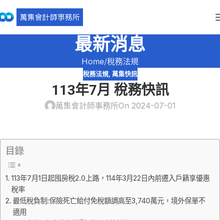
最新消息
Home
稅務法規
稅務法規
,
萬集快訊
113年7月 稅務快訊
萬集會計師事務所
On 2024-07-01
目錄
113年7月1日起囤房稅2.0上路，114年3月22日內前遷入戶籍享優惠
稅率
最低稅負制:保險死亡給付免稅額調高至3,740萬元，境外保單不
適用