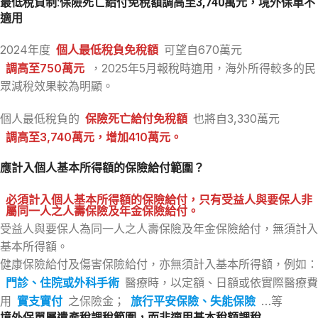
最低稅負制:保險死亡給付免稅額調高至3,740萬元，境外保單不
適用
2024年度
個人最低稅負免稅額
可望自670萬元
調高至750萬元
，2025年5月報稅時適用，海外所得較多的民
眾減稅效果較為明顯。
個人最低稅負的
保險死亡給付免稅額
也將自3,330萬元
調高至3,740萬元，增加410萬元。
應計入個人基本所得額的保險給付範圍？
必須計入個人基本所得額的保險給付，只有受益人與要保人非
屬同一人之人壽保險及年金保險給付。
受益人與要保人為同一人之人壽保險及年金保險給付，無須計入
基本所得額。
健康保險給付及傷害保險給付，亦無須計入基本所得額，例如：
門診、住院或外科手術
醫療時，以定額、日額或依實際醫療費
用
實支實付
之保險金；
旅行平安保險、失能保險
…等
境外保單屬遺產稅課稅範圍，而非適用基本稅額課稅