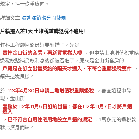
規定，擇一從重處罰。
詳細文章
漏進漏銷應分開裁罰
戶籍遷入差1天 土增稅重購退稅不適用!
竹科工程師阿銘最近要結婚了，先是
賣掉金山街的套房，再新買電梯大樓
，但申請土地增值稅重購
退稅款貼補貸款利息後卻被否准了，原來是金山街套房的
戶籍是在訂立出售契約的隔天才遷入，不符合重購退稅要件
，
錯失退稅良機。
於
113年4月30日申請土地增值稅重購退稅
，審查過程中發
現，金山街
套房於112年11月6日訂約出售，卻在112年11月7日才將戶籍
遷入
，已不符合自用住宅用地設立戶籍的規定
，1萬多元的退稅款
就此擦身而過。