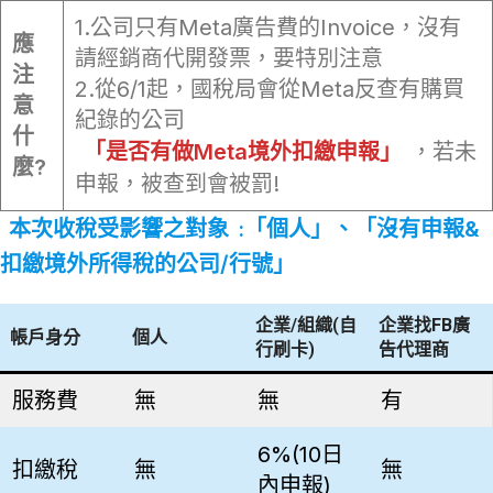
1.公司只有Meta廣告費的Invoice，沒有
應
請經銷商代開發票，要特別注意
注
2.從6/1起，國稅局會從Meta反查有購買
意
紀錄的公司
什
「是否有做Meta境外扣繳申報」
，若未
麼?
申報，被查到會被罰!
本次收稅受影響之對象
:「個人」、「沒有申報&
扣繳境外所得稅的公司/行號」
企業/組織(自
企業找FB廣
帳戶身分
個人
行刷卡)
告代理商
服務費
無
無
有
6%(10日
扣繳稅
無
無
內申報)