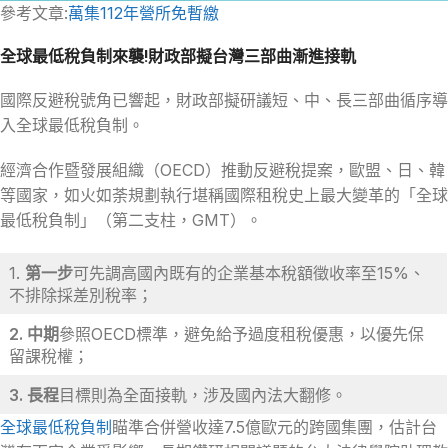
參考文章:
萬集112年營所免暫繳
全球最低稅負制來襲!財政部擬台灣三部曲漸進接軌
國際反避稅號角已響起，財政部擬研議短、中、長三部曲循序導
入全球最低稅負制。
經濟合作暨發展組織（OECD）推動反避稅提案，歐盟、日、韓
等國家，如火如荼規劃執行堪稱國際租稅史上最大變革的「全球
最低稅負制」（第二支柱，GMT）。
1.
第一步
可先調高國內既有的企業基本稅額徵收率至15%、
不排除採差別稅率；
2. 中期
參照OECD標準，避免給予過度租稅優惠，以優先保
留課稅權；
3. 長程
目標則為全面接軌，涉及國內法大翻修。
全球最低稅負制
瞄準合併營收達7.5億歐元的跨國集團，估計台