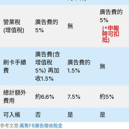
廣告費的
5%
營業稅
廣告費的
無
(*申報
(增值稅)
5%
時可扣
抵)
廣告費(含
刷卡手續
增值稅
廣告費的
無
費
5%) 再加
1.5%
收1.5%
總計額外
約6.6%
7.5%
約5%
費用
可入帳
否
是
是
參考文章:
萬集FB廣告徵收稅金