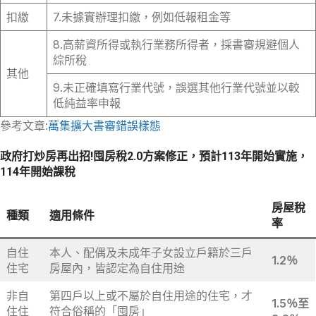
扣繳
7.未據實辦理扣繳，例如低報租金等
8.高薪資所得或執行業務所得者，採書審規避個人
綜所稅
其他
9.未正確填寫行業代號，誤選其他行業代號並以較
低純益率申報
參考文章:
萬集擴大書審錯誤樣態
政府打炒房再出招!囤房稅2.0方案修正，預計113年開始實施，
114年開始課稅
房屋稅
種類
適用條件
率
自住
本人、配偶及未成年子女設立戶籍於三戶
1.2％
住宅
房屋內，皆認定為自住用途
非自
第四戶以上或不屬於自住用途的住宅，才
1.5％至
住住
符合俗稱的「囤房」