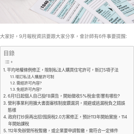
大家好，9月報稅資訊要跟大家分享，會計師有6件事要提醒:
目錄
平均地權條例修正，限制私法人購買住宅許可，新訂5項子法
增訂私法人購屋許可制
需經許可內容?
免經許可內容?
6月1日起個人自己投FB廣告，開始徵收5%稅金!影響有哪些?
營利事業利用擴大書面審核制度鑽漏洞，規避或逃漏稅負之錯誤
態樣
政府打炒房再出招!囤房稅2.0方案修正，預計113年開始實施，114
年開始課稅
112年免辦營所稅暫繳，或企業要申請暫繳，需符合一定條件