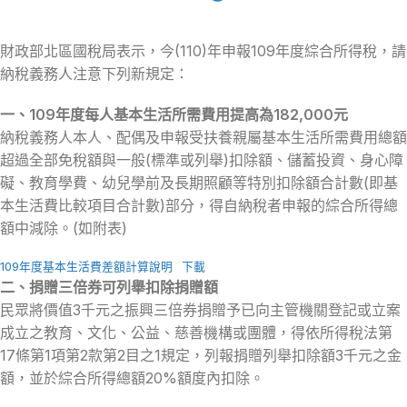
財政部北區國稅局表示，今(110)年申報109年度綜合所得稅，請
納稅義務人注意下列新規定：
一、109年度每人基本生活所需費用提高為182,000元
納稅義務人本人、配偶及申報受扶養親屬基本生活所需費用總額
超過全部免稅額與一般(標準或列舉)扣除額、儲蓄投資、身心障
礙、教育學費、幼兒學前及長期照顧等特別扣除額合計數(即基
本生活費比較項目合計數)部分，得自納稅者申報的綜合所得總
額中減除。(如附表)
109年度基本生活費差額計算說明
下載
二、捐贈三倍券可列舉扣除捐贈額
民眾將價值3千元之振興三倍券捐贈予已向主管機關登記或立案
成立之教育、文化、公益、慈善機構或團體，得依所得稅法第
17條第1項第2款第2目之1規定，列報捐贈列舉扣除額3千元之金
額，並於綜合所得總額20%額度內扣除。