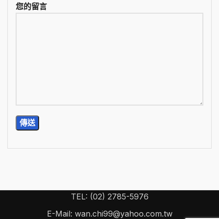
您的留言
TEL: (02) 2785-5976
E-Mail: wan.chi99@yahoo.com.tw