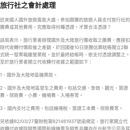
旅行社之會計處理
近來國人國外旅遊風氣大盛，參加跟團的旅遊人員支付旅行社的
團費或其他費用，究應取得何種憑證，才算合法憑證？
該局表示，旅行業者辦理國外及大陸旅行團收取之團費，應按扣
除代收轉付價款後之差額，於回國後10日逐團估算結帳開立2聯
式統一發票報繳營業稅，並於最終結帳時，依支付憑證調整之。
至於旅行業者開立代收轉付收據之範圍如下：
1、國外及大陸地區機票款。
2、國外及大陸地區發生之費用，包括交通、食宿、觀光、簽證
費、保險費、小費、機場費、入場券等。
3、國內支付之費用，包括機場稅、簽證工本費、保險費等。
另依據82/03/27臺財稅第821481937號函規定，旅行業開立代
收轉付收據除銷售國際航線機票及銷售非購自在台航空公司及其