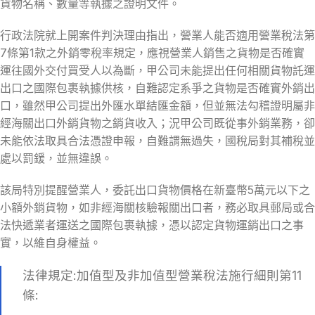
貨物名稱、數量等執據之證明文件。
行政法院就上開案件判決理由指出，營業人能否適用營業稅法第
7條第1款之外銷零稅率規定，應視營業人銷售之貨物是否確實
運往國外交付買受人以為斷，甲公司未能提出任何相關貨物託運
出口之國際包裹執據供核，自難認定系爭之貨物是否確實外銷出
口，雖然甲公司提出外匯水單結匯金額，但並無法勾稽證明屬非
經海關出口外銷貨物之銷貨收入；況甲公司既從事外銷業務，卻
未能依法取具合法憑證申報，自難謂無過失，國稅局對其補稅並
處以罰鍰，並無違誤。
該局特別提醒營業人，委託出口貨物價格在新臺幣5萬元以下之
小額外銷貨物，如非經海關核驗報關出口者，務必取具郵局或合
法快遞業者運送之國際包裹執據，憑以認定貨物運銷出口之事
實，以維自身權益。
法律規定:加值型及非加值型營業稅法施行細則第11
條: