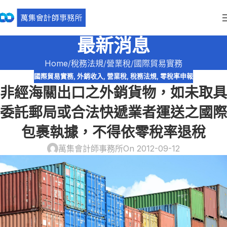
最新消息
Home
稅務法規
營業稅
國際貿易實務
國際貿易實務
,
外銷收入
,
營業稅
,
稅務法規
,
零稅率申報
非經海關出口之外銷貨物，如未取具
委託郵局或合法快遞業者運送之國際
包裹執據，不得依零稅率退稅
萬集會計師事務所
On 2012-09-12