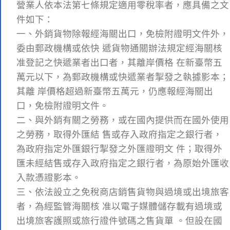
營業人依本法第七條規定適用零稅率者，應具備之文
件如下：
一、外銷貨物除報經海關出口，免檢附證明文件外，
委由郵政機構或依快 遞貨物通關辦法規定經海關核
准登記之快遞業者出口者，其離岸價格 在新臺幣五
萬元以下，為郵政機構或快遞業者掣發之執據影本；
其離 岸價格超過新臺幣五萬元，仍應報經海關出
口，免檢附證明文件。
二、與外銷有關之勞務，或在國內提供而在國外使用
之勞務，取得外匯結 售或存入政府指定之銀行者，
為政府指定外匯銀行掣發之外匯證明文 件；取得外
匯未經結售或存入政府指定之銀行者，為原始外匯收
入款憑證影本。
三、依法設立之免稅商店銷售貨物與過境或出境旅客
者，為經監管海關核 准以電子媒體儲存載有過境或
出境旅客護照或旅行證件號碼之售貨單 。但設在國