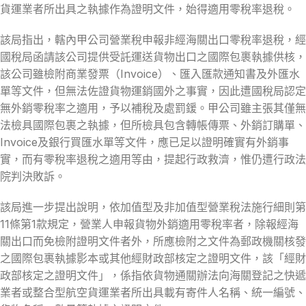
貨運業者所出具之執據作為證明文件，始得適用零稅率退稅。
該局指出，轄內甲公司營業稅申報非經海關出口零稅率退稅，經
國稅局函請該公司提供受託運送貨物出口之國際包裹執據供核，
該公司雖檢附商業發票（Invoice）、匯入匯款通知書及外匯水
單等文件，但無法佐證貨物運銷國外之事實，因此遭國稅局認定
無外銷零稅率之適用，予以補稅及處罰鍰。甲公司雖主張其僅無
法檢具國際包裹之執據，但所檢具包含轉帳傳票、外銷訂購單、
Invoice及銀行買匯水單等文件，應已足以證明確實有外銷事
實，而有零稅率退稅之適用等由，提起行政救濟，惟仍遭行政法
院判決敗訴。
該局進一步提出說明，依加值型及非加值型營業稅法施行細則第
11條第1款規定，營業人申報貨物外銷適用零稅率者，除報經海
關出口而免檢附證明文件者外，所應檢附之文件為郵政機關核發
之國際包裹執據影本或其他經財政部核定之證明文件，該「經財
政部核定之證明文件」，係指依貨物通關辦法向海關登記之快遞
業者或整合型航空貨運業者所出具載有寄件人名稱、統一編號、