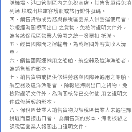
際機場、港口管制區內之免稅商店，其售貨單得免填
列過 境或出境旅客護照或旅行證件號碼。
四、銷售貨物或勞務與保稅區營業人供營運使用者，
除報經海關視同出口 之貨物，免檢附證明文件外，
為各該保稅區營業人簽署之統一發票扣 抵聯。
五、經營國際間之運輸者，為載運國外客貨收入清
單。
六、銷售國際運輸用之船舶、航空器及遠洋漁船者，
為銷售契約影本。
七、銷售貨物或提供修繕勞務與國際運輸用之船舶、
航空器及遠洋漁船者 ，除報經海關出口之貨物，免
檢附證明文件外，為海關核發已交付使 用之證明文
件或修繕契約影本。
八、保稅區營業人銷售貨物與課稅區營業人未輸往課
稅區而直接出口者， 為銷售契約影本、海關核發之
課稅區營業人報關出口證明文件。