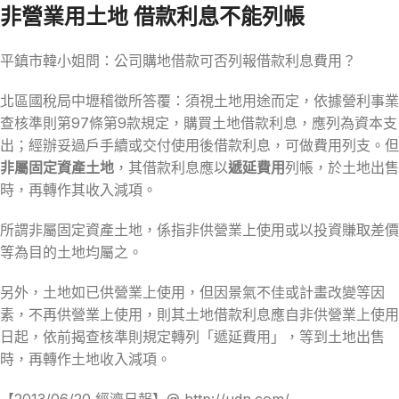
非營業用土地 借款利息不能列帳
平鎮市韓小姐問：公司購地借款可否列報借款利息費用？
北區國稅局中壢稽徵所答覆：須視土地用途而定，依據營利事業
查核準則第97條第9款規定，購買土地借款利息，應列為資本支
出；經辦妥過戶手續或交付使用後借款利息，可做費用列支。但
非屬固定資產土地
，其借款利息應以
遞延費用
列帳，於土地出售
時，再轉作其收入減項。
所謂非屬固定資產土地，係指非供營業上使用或以投資賺取差價
等為目的土地均屬之。
另外，土地如已供營業上使用，但因景氣不佳或計畫改變等因
素，不再供營業上使用，則其土地借款利息應自非供營業上使用
日起，依前揭查核準則規定轉列「遞延費用」，等到土地出售
時，再轉作土地收入減項。
【2013/06/20 經濟日報】@ http://udn.com/