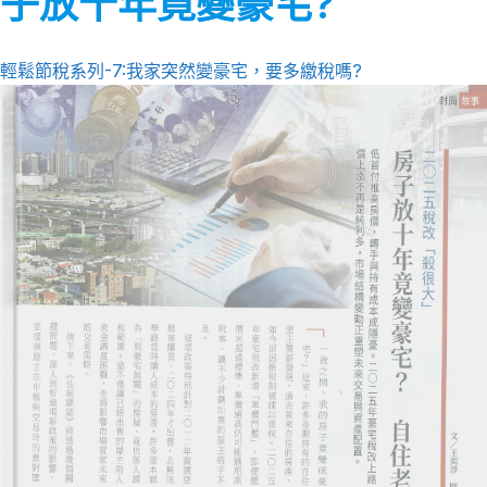
子放十年竟變豪宅?
輕鬆節稅系列-7:我家突然變豪宅，要多繳稅嗎?