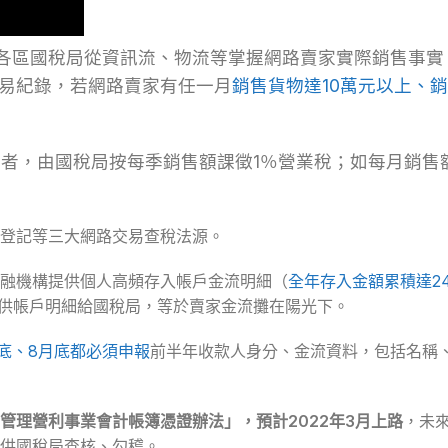
期各區國稅局從資訊流、物流等掌握網路賣家實際銷售事
易紀錄，若網路賣家有任一月
銷售貨物達10萬元以上、
元者，由國稅局按每季銷售額課徵1％營業稅；如每月銷售
登記等三大網路交易查稅法源。
融機構提供個人高頻存入帳戶金流明細（
全年存入金額累積達2
供帳戶明細給國稅局，等於賣家金流攤在陽光下。
底、8月底都必須申報
前半年收款人身分、金流資料，包括名稱
管理營利事業會計帳簿憑證辦法」，預計2022年3月上路
，未
供國稅局查核、勾稽。