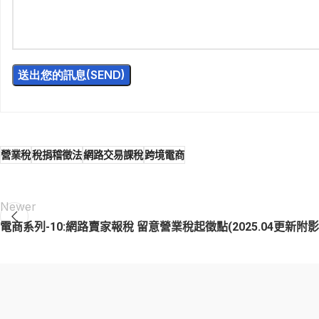
營業稅
稅捐稽徵法
網路交易課稅
跨境電商
Newer
電商系列-10:網路賣家報稅 留意營業稅起徵點(2025.04更新附