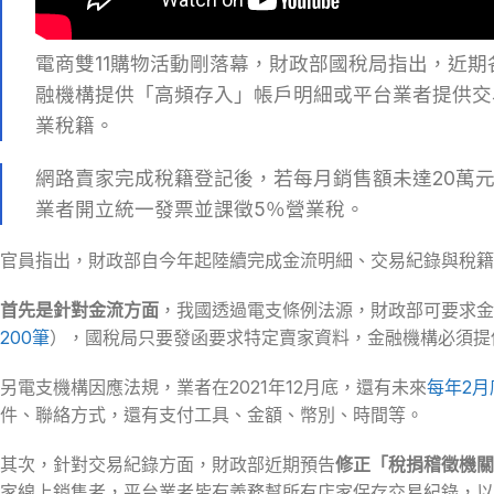
電商雙11購物活動剛落幕，財政部國稅局指出，近
融機構提供「高頻存入」帳戶明細或平台業者提供交
業稅籍。
網路賣家完成稅籍登記後，若每月銷售額未達20萬
業者開立統一發票並課徵5％營業稅。
官員指出，財政部自今年起陸續完成金流明細、交易紀錄與稅籍
首先是針對金流方面
，我國透過電支條例法源，財政部可要求金
200筆
），國稅局只要發函要求特定賣家資料，金融機構必須提
另電支機構因應法規，業者在2021年12月底，還有未來
每年2月
件、聯絡方式，還有支付工具、金額、幣別、時間等。
其次，針對交易紀錄方面，財政部近期預告
修正「稅捐稽徵機關
家線上銷售者，平台業者皆有義務幫所有店家保存交易紀錄，以