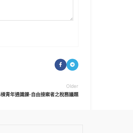
Older
程-斜槓青年通識課-自由接案者之稅務議題