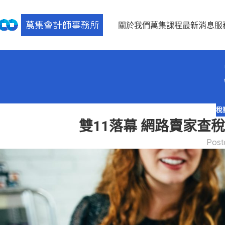
關於我們
萬集課程
最新消息
服
稅
雙11落幕 網路賣家查
Post