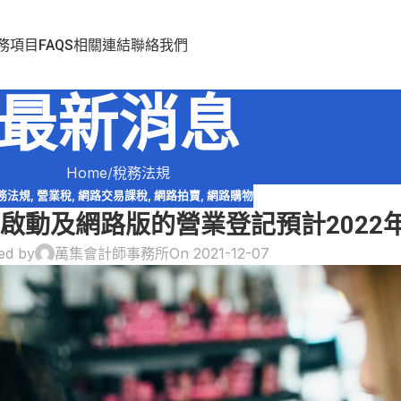
務項目
FAQS
相關連結
聯絡我們
最新消息
Home
稅務法規
務法規
,
營業稅
,
網路交易課稅
,
網路拍賣
,
網路購物
稅啟動及網路版的營業登記預計2022
ed by
萬集會計師事務所
On 2021-12-07