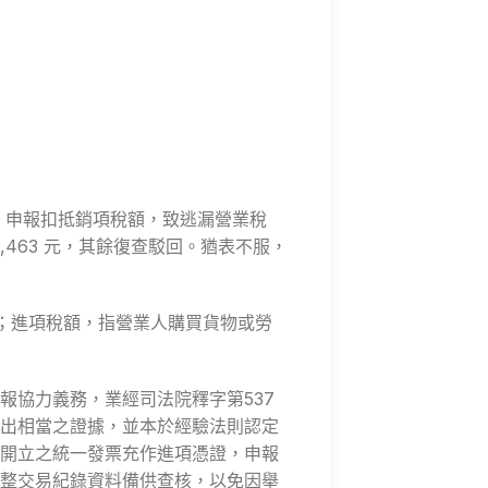
證，申報扣抵銷項稅額，致逃漏營業稅
365,463 元，其餘復查駁回。猶表不服，
額；進項稅額，指營業人購買貨物或勞
報協力義務，業經司法院釋字第537
出相當之證據，並本於經驗法則認定
開立之統一發票充作進項憑證，申報
整交易紀錄資料備供查核，以免因舉