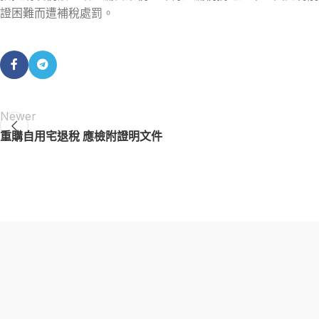
證困難而遭補稅處罰。
Newer
重購自用宅退稅 應檢附證明文件