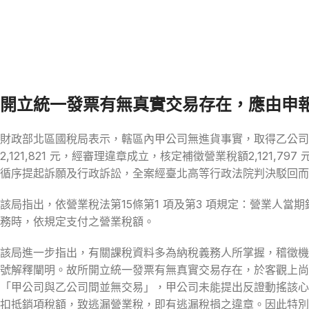
開立統一發票有無真實交易存在，應由申
財政部北區國稅局表示，轄區內甲公司無進貨事實，取得乙公司開
2,121,821 元，經審理違章成立，核定補徵營業稅額2,121,7
循序提起訴願及行政訴訟，全案經臺北高等行政法院判決駁回而
該局指出，依營業稅法第15條第1 項及第3 項規定：營業人
務時，依規定支付之營業稅額。
該局進一步指出，有關課稅資料多為納稅義務人所掌握，稽徵機
號解釋闡明。故所開立統一發票有無真實交易存在，於客觀上尚
「甲公司與乙公司間並無交易」，甲公司未能提出反證動搖該心
扣抵銷項稅額，致逃漏營業稅，即有逃漏稅捐之違章。因此特別