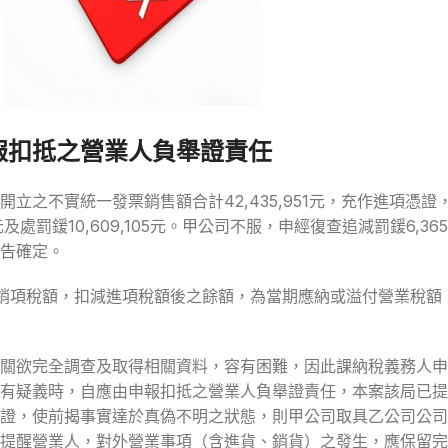
報扣抵之營業人負舉證責任
立之不實統一發票銷售額合計42,435,951元，充作進項憑
97 元及處罰鍰10,609,105元。甲公司不服，申經復查追減罰鍰6,
告確定。
當期銷項稅額，扣減進項稅額後之餘額，為當期應納或溢付營業稅
關欲完全調查及取得相關資料，容有困難，因此課納稅義務人申
有疑義時，自應由申報扣抵之營業人負舉證責任，本案該局已提
證，使前揭事實達於真偽不明之狀態，則甲公司取具乙公司公司
提醒營業人，對外營業事項（含進貨、銷貨）之發生，應保留完