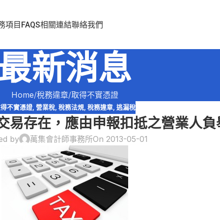
務項目
FAQS
相關連結
聯絡我們
最新消息
Home
稅務違章
取得不實憑證
取得不實憑證
,
營業稅
,
稅務法規
,
稅務違章
,
逃漏稅
交易存在，應由申報扣抵之營業人負
ed by
萬集會計師事務所
On 2013-05-01