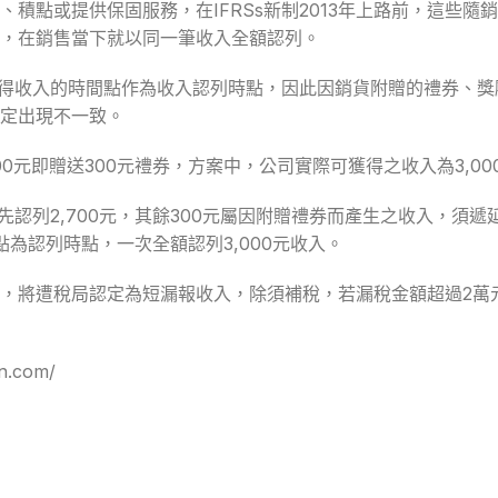
積點或提供保固服務，在IFRSs新制2013年上路前，這些隨
，在銷售當下就以同一筆收入全額認列。
際取得收入的時間點作為收入認列時點，因此因銷貨附贈的禮券、
定出現不一致。
0元即贈送300元禮券，方案中，公司實際可獲得之收入為3,00
先認列2,700元，其餘300元屬因附贈禮券而產生之收入，須
為認列時點，一次全額認列3,000元收入。
，將遭稅局認定為短漏報收入，除須補稅，若漏稅金額超過2萬
.com/