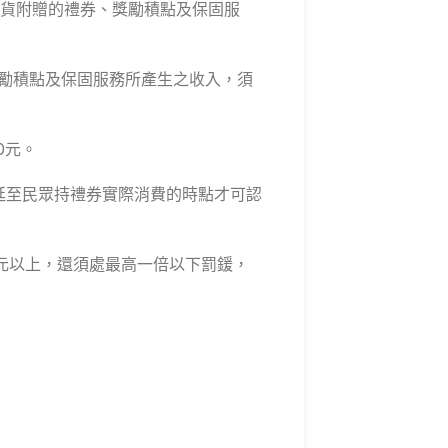
銷貨附贈的禮券、獎勵積點及保固服
獎勵積點及保固服務所產生之收入，須
0元。
遞延至民眾持禮券實際消費的時點才可認
元以上，還須處最高一倍以下罰鍰，