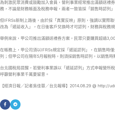
為刺激民眾消費或鼓勵加入會員，營利事業經常推出滿額送禮券、
務，不論是財務帳面及稅務申報，兩者一致皆採「銷售時認列」
但IFRSs新制上路後，由於採「真實反映」原則，強調以實
改為「遞延收入」，在日後客戶兌換時才可認列，財務與稅務規
舉例來說，甲公司推出滿額送禮券方案，民眾只要購買超過3,00
在帳務上，甲公司須以IFRSs規定採「遞延認列」，在銷售時僅
列；但甲公司在隔年5月報稅時，則須採銷售時認列，以銷售時點
台北國稅局提醒，若營利事業誤以「遞延認列」方式申報營所稅
呼籲營利事業千萬要留意。
【經濟日報╱記者吳佳蓉／台北報導】2014.08.29 @ http://udn