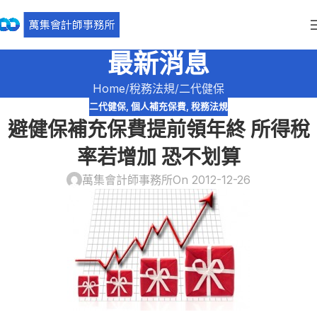
最新消息
Home
稅務法規
二代健保
二代健保
,
個人補充保費
,
稅務法規
避健保補充保費提前領年終 所得稅
率若增加 恐不划算
萬集會計師事務所
On 2012-12-26