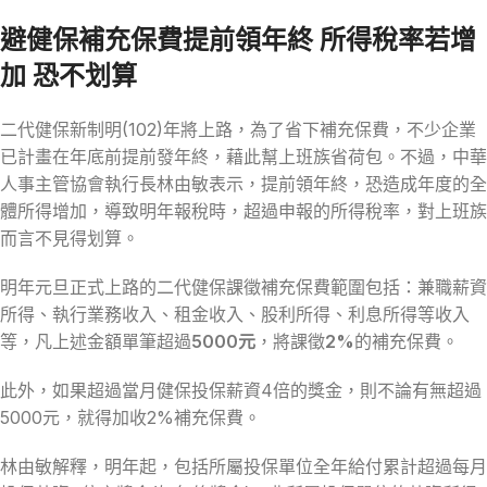
避健保補充保費提前領年終 所得稅率若增
加 恐不划算
二代健保新制明(102)年將上路，為了省下補充保費，不少企業
已計畫在年底前提前發年終，藉此幫上班族省荷包。不過，中華
人事主管協會執行長林由敏表示，提前領年終，恐造成年度的全
體所得增加，導致明年報稅時，超過申報的所得稅率，對上班族
而言不見得划算。
明年元旦正式上路的二代健保課徵補充保費範圍包括：兼職薪資
所得、執行業務收入、租金收入、股利所得、利息所得等收入
等，凡上述金額單筆超過
5000元
，將課徵
2%
的補充保費。
此外，如果超過當月健保投保薪資4倍的獎金，則不論有無超過
5000元，就得加收2%補充保費。
林由敏解釋，明年起，包括所屬投保單位全年給付累計超過每月