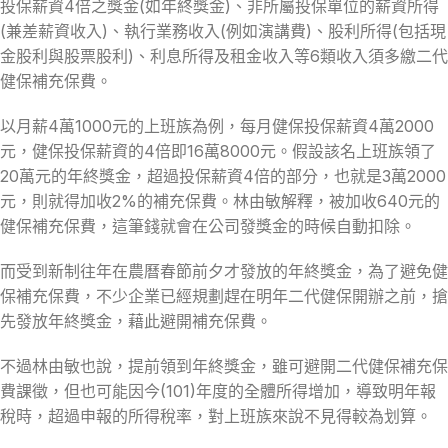
投保薪資4倍之獎金(如年終獎金)、非所屬投保單位的薪資所得
(兼差薪資收入)、執行業務收入(例如演講費)、股利所得(包括現
金股利與股票股利)、利息所得及租金收入等6類收入須多繳二代
健保補充保費。
以月薪4萬1000元的上班族為例，每月健保投保薪資4萬2000
元，健保投保薪資的4倍即16萬8000元。假設該名上班族領了
20萬元的年終獎金，超過投保薪資4倍的部分，也就是3萬2000
元，則就得加收2%的補充保費。林由敏解釋，被加收640元的
健保補充保費，這筆錢就會在公司發獎金的時候自動扣除。
而受到新制往年在農曆春節前夕才發放的年終獎金，為了避免健
保補充保費，不少企業已經規劃趕在明年二代健保開辦之前，搶
先發放年終獎金，藉此避開補充保費。
不過林由敏也說，提前領到年終獎金，雖可避開二代健保補充保
費課徵，但也可能因今(101)年度的全體所得增加，導致明年報
稅時，超過申報的所得稅率，對上班族來說不見得較為划算。