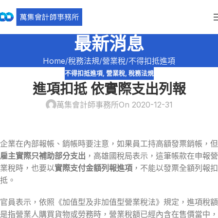
最新消息
Home
稅務法規
營業稅
不得扣抵進項
不得扣抵進項
,
營業稅
,
稅務法規
進項扣抵 依實際支出列報
萬集會計師事務所
On 2020-12-31
企業在內部報帳、銷帳時要注意，如果員工持高額發票銷帳，但
雇主實際只補助部分支出
，高雄國稅局表示，這筆帳款在申報營
業稅時，也要以
實際支付金額列報進項
，不能以發票全額列報扣
抵。
官員表示，依照《加值型及非加值型營業稅法》規定，進項稅額
是指營業人購買貨物或勞務時，營業稅額已經內含在售價當中，