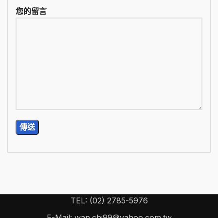
您的留言
TEL: (02) 2785-5976
E-Mail: wan.chi99@yahoo.com.tw