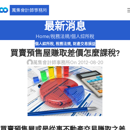
最新消息
Home
稅務法規
個人綜所稅
個人綜所稅
,
稅務法規
,
財產交易損益
買賣預售屋賺取差價怎麼課稅?
萬集會計師事務所
On 2012-08-20
買賣預售屋或是從事不動產交易賺取之差