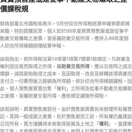
價課稅規
財政部臺北市國稅局表示，5月份綜合所得稅結算申報季節即將
來臨，特別提醒民眾，個人如於99年度買賣預售屋或是從事不
動產交易賺取之差價，皆係屬財產交易所得，應併入99年度個
人綜合所得總額辦理結算申報。
該局指出，依所得稅法第14條第1項第7類第1款規定，凡財產及
權利因交易而取得之所得，屬
財產交易所得
，應以交易時之成交
價額，減除原始取得之成本，及因取得、改良及移轉該項資產而
支付之一切費用後之餘額為所得額，併計綜合所得總額課稅。因
此，個人預售屋買賣出售「權利」之所得及從事不動產交易賺取
之差價，皆屬財產交易所得，應依規定課徵所得稅。
該局說明，買賣預售屋部分，由於預售屋買賣尚未辦理所有權登
記，其與一般成屋之差異，在於預售屋完工前，所有權仍屬建設
公司所有，買方僅購得未來取得房屋及土地之「
權利
」，當建案
完工後，才會將房屋過戶予買方，故個人於建案完工前進行預售