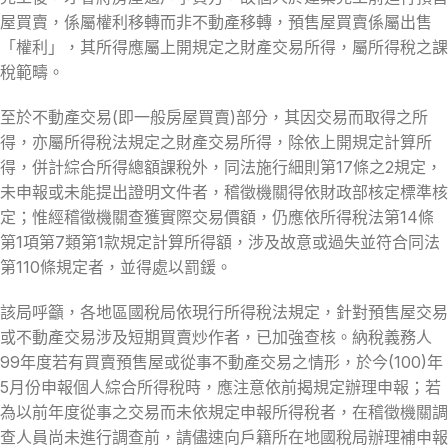
屋買賣，係屬權利移轉而非不動產移轉，預售屋買賣係屬出售
「權利」，其所得應屬上開規定之財產交易所得，屬所得稅之課
稅範疇。
至於不動產交易(即一般房屋買賣)部分，其因交易而取得之所
得，亦屬所得稅法規定之財產交易所得，除依上開規定計算所
得，併計綜合所得總額課稅外，同法施行細則第17條之2規定，
未申報或未能提出證明文件者，稽徵機關得依財政部核定標準核
定；惟經稽徵機關查獲實際交易價額，仍應依所得稅法第14條
第1項第7類第1款規定計算所得額，涉及故意或過失並符合同法
第110條規定者，並得處以罰鍰。
該局呼籲，各地區國稅局依現行所得稅法規定，針對預售屋交易
或不動產交易涉及短期買賣炒作者，已加強查核。納稅義務人
99年度若有買賣預售屋或從事不動產交易之情形，於今(100)年
5月份申報個人綜合所得稅時，應注意依前揭規定辦理申報；若
為以前年度從事之交易而未依規定申報所得稅者，在稽徵機關調
查人員尚未進行調查前，請儘速向戶籍所在地國稅局辦理補申報