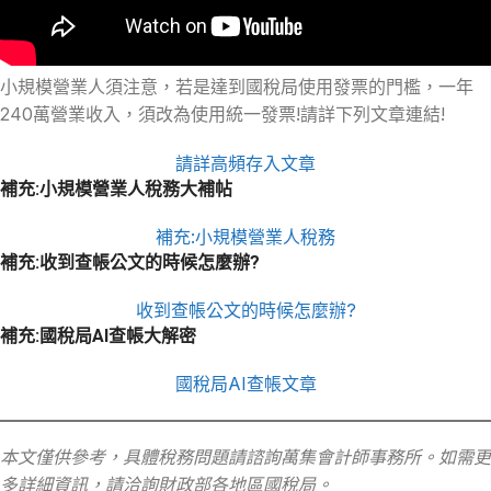
小規模營業人須注意，若是達到國稅局使用發票的門檻，一年
240萬營業收入，須改為使用統一發票!請詳下列文章連結!
請詳高頻存入文章
補充:小規模營業人稅務大補帖
補充:小規模營業人稅務
補充:收到查帳公文的時候怎麼辦?
收到查帳公文的時候怎麼辦?
補充:國稅局AI查帳大解密
國稅局AI查帳文章
本文僅供參考，具體稅務問題請諮詢萬集會計師事務所。如需更
多詳細資訊，請洽詢財政部各地區國稅局。