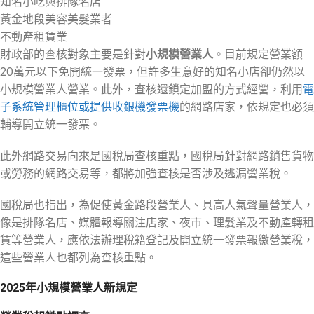
知名小吃與排隊名店
黃金地段美容美髮業者
不動產租賃業
財政部的查核對象主要是針對
小規模營業人
。目前規定營業額
20萬元以下免開統一發票，但許多生意好的知名小店卻仍然以
小規模營業人營業。此外，查核還鎖定加盟的方式經營，利用
電
子系統管理櫃位或提供收銀機發票機
的網路店家，依規定也必須
輔導開立統一發票。
此外網路交易向來是國稅局查核重點，國稅局針對網路銷售貨物
或勞務的網路交易等，都將加強查核是否涉及逃漏營業稅。
國稅局也指出，為促使黃金路段營業人、具高人氣聲量營業人，
像是排隊名店、媒體報導關注店家、夜市、理髮業及不動產轉租
賃等營業人，應依法辦理稅籍登記及開立統一發票報繳營業稅，
這些營業人也都列為查核重點。
2025年小規模營業人新規定