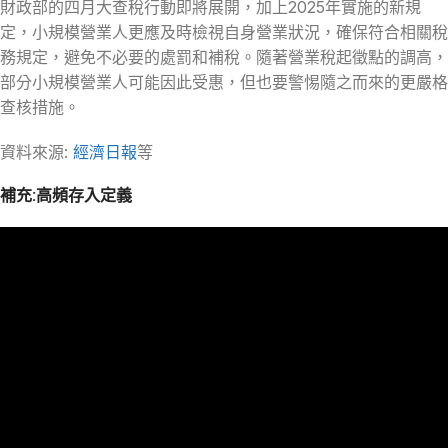
財政部的四月大查稅行動即將展開，加上2025年實施的新規
定，小規模營業人更應及時檢視自身營業狀況，確保符合相關稅
務規定，避免不必要的處罰和補稅。隨著營業稅起徵點的調高，
部分小規模營業人可能因此受惠，但也要警惕隨之而來的更嚴格
查核措施。
資料來源:
經濟日報
等
補充:高頻存入定義