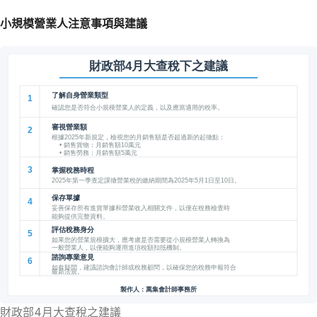
小規模營業人注意事項與建議
財政部4月大查稅之建議