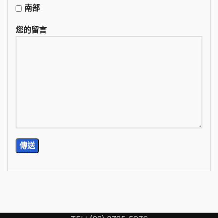
南部
您的留言