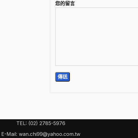
您的留言
TEL: (02) 2785-5976
E-Mail: wan.chi99@yahoo.com.tw