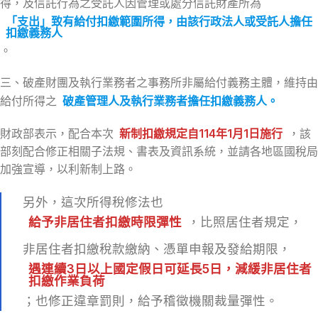
得，及信託行為之受託人因管理或處分信託財產所為
「支出」致有給付扣繳範圍所得，由該行政法人或受託人擔任
扣繳義務人
。
三、破產財團及執行業務者之事務所非屬給付義務主體，維持由
給付所得之
破產管理人及執行業務者擔任扣繳義務人。
財政部表示，配合本次
新制扣繳規定自114年1月1日施行
，該
部刻配合修正相關子法規、書表及資訊系統，並請各地區國稅局
加強宣導，以利新制上路。
另外，這次所得稅修法也
給予
非居住者扣繳時限彈性
，比照居住者規定，
非居住者扣繳稅款繳納、憑單申報及發給期限，
遇連續3日以上國定假日可延長5日，減緩非居住者
扣繳作業負荷
；也修正違章罰則，給予稽徵機關裁量彈性。