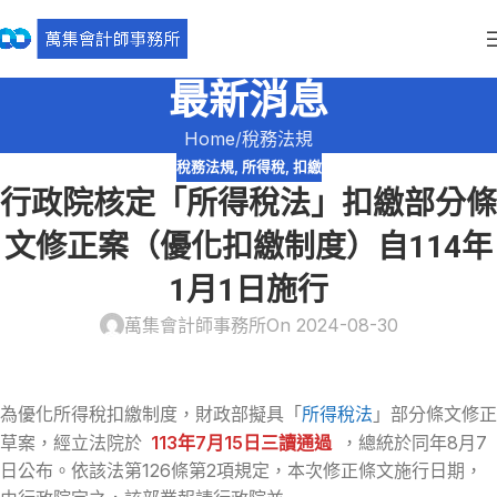
最新消息
Home
稅務法規
稅務法規
,
所得稅
,
扣繳
行政院核定「所得稅法」扣繳部分條
文修正案（優化扣繳制度）自114年
1月1日施行
萬集會計師事務所
On 2024-08-30
為優化所得稅扣繳制度，財政部擬具「
所得稅法
」部分條文修正
草案，經立法院於
113年7月15日三讀通過
，總統於同年8月7
日公布。依該法第126條第2項規定，本次修正條文施行日期，