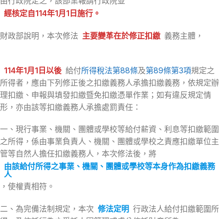
由行政院定之，該部業報請行政院並
經核定自114年1月1日施行。
財政部說明，本次修法
主要變革在於修正扣繳
義務主體，
114年1月1日以後
給付
所得稅法第88條
及
第89條第3項
規定之
所得者，應由下列修正後之扣繳義務人承擔扣繳義務，依規定辦
理扣繳、申報與填發扣繳暨免扣繳憑單作業；如有違反規定情
形，亦由該等扣繳義務人承擔處罰責任：
一、現行事業、機關、團體或學校等給付薪資、利息等扣繳範圍
之所得，係由事業負責人、機關、團體或學校之責應扣繳單位主
管等自然人擔任扣繳義務人，本次修法後，將
由該給付所得之事業、機關、團體或學校等本身作為扣繳義務
人
，使權責相符。
二、為完備法制規定，本次
修法定明
行政法人給付扣繳範圍所