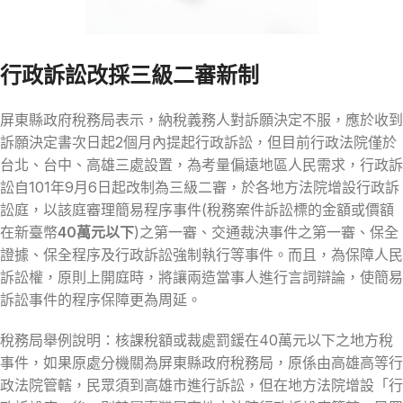
行政訴訟改採三級二審新制
屏東縣政府稅務局表示，納稅義務人對訴願決定不服，應於收到
訴願決定書次日起2個月內提起行政訴訟，但目前行政法院僅於
台北、台中、高雄三處設置，為考量偏遠地區人民需求，行政訴
訟自101年9月6日起改制為三級二審，於各地方法院增設行政訴
訟庭，以該庭審理簡易程序事件(稅務案件訴訟標的金額或價額
在新臺幣
40萬元以下
)之第一審、交通裁決事件之第一審、保全
證據、保全程序及行政訴訟強制執行等事件。而且，為保障人民
訴訟權，原則上開庭時，將讓兩造當事人進行言詞辯論，使簡易
訴訟事件的程序保障更為周延。
稅務局舉例說明：核課稅額或裁處罰鍰在40萬元以下之地方稅
事件，如果原處分機關為屏東縣政府稅務局，原係由高雄高等行
政法院管轄，民眾須到高雄市進行訴訟，但在地方法院增設「行