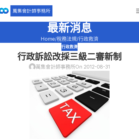
最新消息
Home
稅務法規
行政救濟
行政救濟
行政訴訟改採三級二審新制
萬集會計師事務所
On 2012-08-31