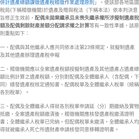
併計遺產總額課徵遺產稅稽徵作業處理原則
」，使該部各地區國
稅局(下稱稽徵機關)於遺產及贈與稅法（下稱本法）依本判決意
旨修正生效前，
配偶未拋棄繼承且未喪失繼承權所涉擬制遺產稅
額及配偶剩餘財產差額分配請求權之計算
等有一致性準據，該原
則重點如下：
一、配偶與其他繼承人應共同依本法第23條規定，就擬制遺產
及其他遺產辦理遺產稅申報
二、稽徵機關應以全案遺產稅額按擬制遺產及其他遺產占遺產總
額比例計算之遺產稅額，分別對配偶及全體繼承人（含配偶，下
同）繕發遺產稅核定通知書、配偶稅單及全體繼承人稅單（統稱
各別稅單）。
三、配偶及全體繼承人得就各別稅單申請延（分）期繳納及實物
抵繳，全案遺產稅額繳清後，稽徵機關應核發遺產稅繳清證明
書；全體繼承人稅單已完納，但配偶稅單未繳清，全體繼承人均
得就被繼承人死亡所遺財產申請核發同意移轉證明書。