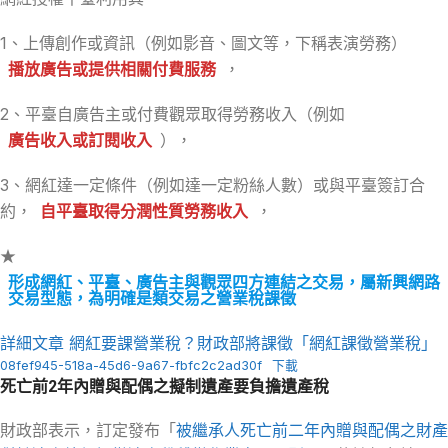
1、上傳創作或資訊（例如影音、圖文等，下稱表演勞務）
播放廣告或提供相關付費服務
，
2、平臺自廣告主或付費觀眾取得勞務收入（例如
廣告收入或訂閱收入
），
3、網紅達一定條件（例如達一定粉絲人數）或與平臺簽訂合
約，
自平臺取得分潤性質勞務收入
，
★
形成網紅、平臺、廣告主與觀眾四方連結之交易，屬新興網路
交易型態，為明確是類交易之營業稅課徵
詳細文章 網紅要課營業稅？財政部將課徵「網紅課徵營業稅」
08fef945-518a-45d6-9a67-fbfc2c2ad30f
下載
死亡前2年內贈與配偶之擬制遺產要負擔遺產稅
財政部表示，訂定發布「
被繼承人死亡前二年內贈與配偶之財產