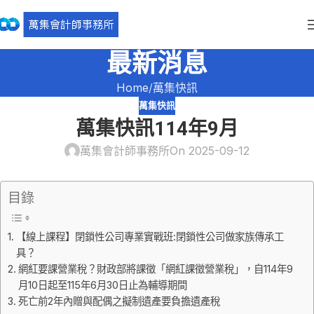
最新消息
Home
萬集快訊
萬集快訊
萬集快訊114年9月
萬集會計師事務所
On 2025-09-12
目錄
【線上課程】閉鎖性公司專業實戰班:閉鎖性公司做家族傳承工
具？
網紅要課營業稅？財政部將課徵「網紅課徵營業稅」，自114年9
月10日起至115年6月30日止為輔導期間
死亡前2年內贈與配偶之擬制遺產要負擔遺產稅