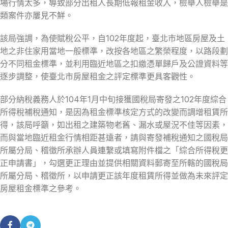
場行情太多，導致部分出租人長期低報租金收入，檢舉人檢舉是
類案件亦屢見不鮮。
該局強調，為使賦稅公平，自102年度起，臺北市地區房屋及土
地之非住家用當地一般標準，改按各地區之繁榮程度，以路段劃
分不同租金標準，並利用臨近地區之扣繳憑單歸戶及公證資料等
逐步調整，使臺北市房屋租金之評定標準更具客觀性。
部分納稅義務人於104年1月中旬接獲國稅局寄發之102年度綜合
所得稅補稅通知，是因為租金標準核定方式的改變而調增租賃所
得，該局呼籲，如出租之建築物老舊、漏水或屋況不佳等因素，
而與當地臨近租金行情相距甚遠者，請與寄發補稅通知之國稅局
所屬分局、稽徵所承辦人員連繫或填寫附件檔之「綜合所得稅更
正申請書」，勾選更正理由並提供相關資料郵寄至所轄的國稅局
所屬分局、稽徵所，以申請更正該年度租賃所得並做為未來評定
房屋租金標準之參考。