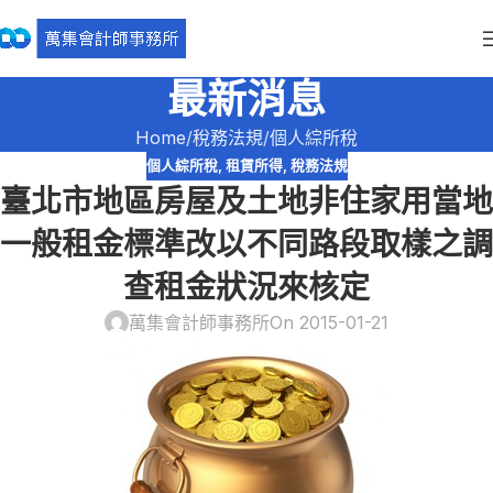
最新消息
Home
稅務法規
個人綜所稅
個人綜所稅
,
租賃所得
,
稅務法規
臺北市地區房屋及土地非住家用當地
一般租金標準改以不同路段取樣之調
查租金狀況來核定
萬集會計師事務所
On 2015-01-21