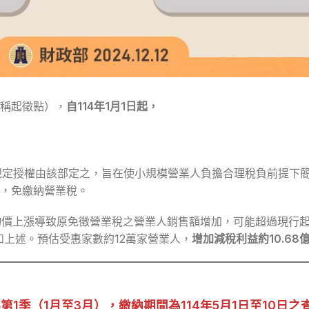
下稱起徵點），
自114年1月1日起，
規定授權由該部定之，旨在使小規模營業人負擔合理稅負前提下
，免繳納營業稅。
，物價上漲導致原免徵營業稅之營業人銷售額增加，可能超過現行
如上述。預估受惠家數約12萬家營業人，
增加減稅利益約10.68
年第1季（1月至3月），繳納期間為114年5月1日至10日