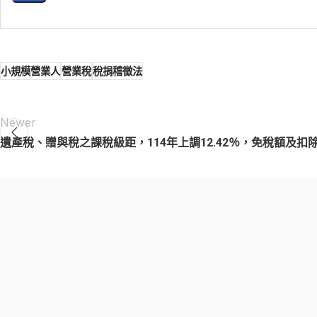
小規模營業人
營業稅
稅捐稽徵法
Newer
遺產稅、贈與稅之課稅級距，114年上調12.42％，免稅額及扣除