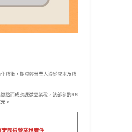
簡化稽徵，期減輕營業人遵從成本及稽
起徵點而成應課徵營業稅，該部參酌
96
億元。
之查定課徵營業稅案件