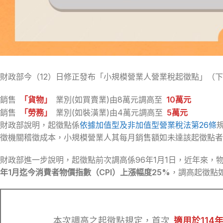
財政部今（12）日修正發布「小規模營業人營業稅起徵點」（
銷售
「貨物」
業別(如買賣業)由8萬元調高至
10萬元
銷售
「勞務」
業別(如裝潢業)由4萬元調高至
5萬元
財政部說明，起徵點係
依據加值型及非加值型營業稅法第26條
徵機關稽徵成本，小規模營業人其每月銷售額如未達該起徵點者
財政部進一步說明，起徵點前次調高係96年1月1日，近年來
年1月迄今消費者物價指數（CPI）上漲幅度25%
，調高起徵點
本次調高之起徵點規定，首次
適用於114