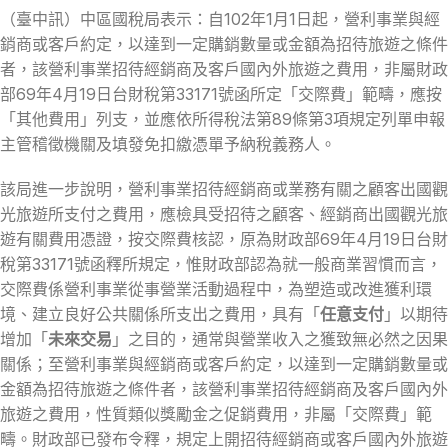
（臺中訊）中區國稅局表示：自102年1月1日起，營利事業與經
銷商或客戶約定，以達到一定購銷數量或金額為招待旅遊之條件
者，該營利事業招待經銷商及客戶國內外旅遊之費用，非屬財政
部69年4月19日台財稅第33171號函所定「交際費」範疇，應按
「其他費用」列支，並應依所得稅法第89條第3項規定列單申報
主管稽徵機關及填發免扣繳憑單予納稅義務人。
該局進一步說明，營利事業招待經銷商或業務有關之顧客出國觀
光旅遊所支付之費用，應檢具受招待之顧客、經銷商出國觀光旅
遊有關費用憑證，按交際費核認，原為財政部69年4月19日台財
稅第33171號函釋所規定，惟財政部認為就一般商業習慣而言，
交際費係營利事業從事營業活動過程中，為塑造或改進獲利環
境、建立良好公共關係所支出之費用，具有「
任意支付
」以期待
增加「
未來交易
」之目的，通常與營業收入之獲致無必然之因果
關係；至營利事業與經銷商或客戶約定，以達到一定購銷數量或
金額為招待旅遊之條件者，該營利事業招待經銷商及客戶國內外
旅遊之費用，性質類似獎勵金之促銷費用，非屬「交際費」範
疇。財政部已發布令釋，規定上開招待經銷商或客戶國內外旅遊