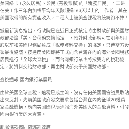
美國綠卡 (永久居民)、公民 (有投票權)的「稅務居民」。二是
在美工作三年內加權平均年天數超過183天以上的工作者，其在
美國取得的所有資產收入，二種人士被美查課稅將統統跑不掉！
據最新消息指出，行政院已在近日正式核定將由財政部與美國財
政部洽簽「美、台稅務交換協定」，預計財政部應可在明年6月
底以前和美國稅務局達成「稅務資料交換」的協定，只待雙方簽
署最後協議，按進度美國即將正式向含台灣在內的海外美國稅務
居民進行「全球大查稅」，而台灣銀行業也將按雙方的稅務協
定，將資料交給財政部，再由財政部交予美國財政部。
查稅通報 國內銀行業震驚
由於美國全球查稅、追稅已成主流，沒有任何美國國會議員敢站
出來反對，先前美國政府發文要求包括台灣在內的全球20幾萬
家金融機構，應向美國國稅局通報海外美國人的金融資料，引發
國內銀行業的大震驚。
肥咖條款搞同儕懲罰效應