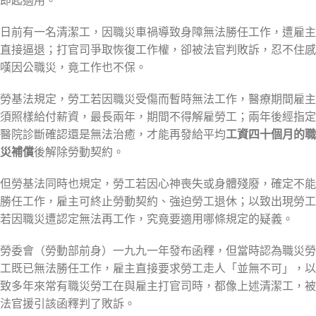
日前有一名清潔工，因職災車禍導致身障無法勝任工作，遭雇主
直接逼退；打官司爭取恢復工作權，卻被法官判敗訴，忍不住感
嘆因公職災，竟工作也不保。
勞基法規定，勞工若因職災受傷而暫時無法工作，醫療期間雇主
須照樣給付薪資，最長兩年，期間不得解雇勞工；兩年後經指定
醫院診斷確認還是無法治癒，才能再發給平均
工資四十個月的職
災補償
後解除勞動契約。
但勞基法同時也規定，勞工若因心神喪失或身體殘廢，確定不能
勝任工作，雇主可終止勞動契約、強迫勞工退休；以致出現勞工
若因職災遭認定無法再工作，究竟要適用哪條規定的疑義。
勞委會（勞動部前身）一九九一年發布函釋，但當時認為職災勞
工既已無法勝任工作，雇主直接要求勞工走人「並無不可」，以
致多年來常有職災勞工在與雇主打官司時，都像上述清潔工，被
法官援引該函釋判了敗訴。