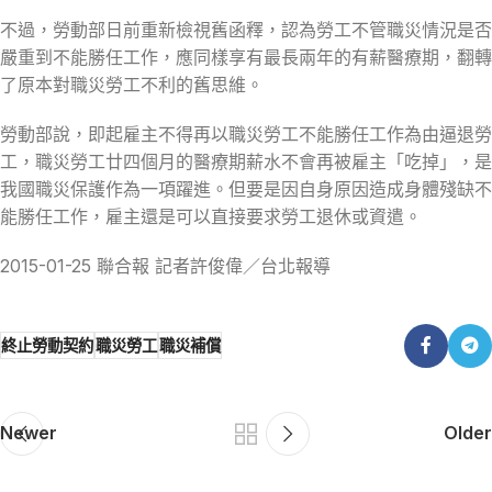
不過，勞動部日前重新檢視舊函釋，認為勞工不管職災情況是否
嚴重到不能勝任工作，應同樣享有最長兩年的有薪醫療期，翻轉
了原本對職災勞工不利的舊思維。
勞動部說，即起雇主不得再以職災勞工不能勝任工作為由逼退勞
工，職災勞工廿四個月的醫療期薪水不會再被雇主「吃掉」，是
我國職災保護作為一項躍進。但要是因自身原因造成身體殘缺不
能勝任工作，雇主還是可以直接要求勞工退休或資遣。
2015-01-25 聯合報 記者許俊偉／台北報導
終止勞動契約
職災勞工
職災補償
Newer
Older