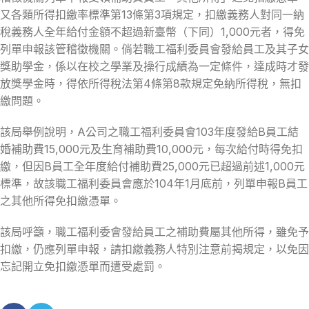
又各類所得扣繳率標準第13條第3項規定，扣繳義務人對同一納
稅義務人全年給付金額不超過新臺幣（下同）1,000元者，得免
列單申報該管稽徵機關。倘若職工福利委員會發給員工及其子女
獎助學金，係以在校之學業及操行成績為一定條件，達成時才發
放獎學金時，得依所得稅法第4條第8款規定免納所得稅，無扣
繳問題。
該局舉例說明，A公司之職工福利委員會103年度發給B員工結
婚補助費15,000元及生育補助費10,000元，每次給付時得免扣
繳，但因B員工全年度給付補助費25,000元已超過前述1,000元
標準，故該職工福利委員會應於104年1月底前，列單申報B員工
之其他所得免扣繳憑單。
該局呼籲，職工福利委會發給員工之補助費屬其他所得，雖免予
扣繳，仍應列單申報，請扣繳義務人特別注意前揭規定，以免因
忘記開立免扣繳憑單而遭受處罰。