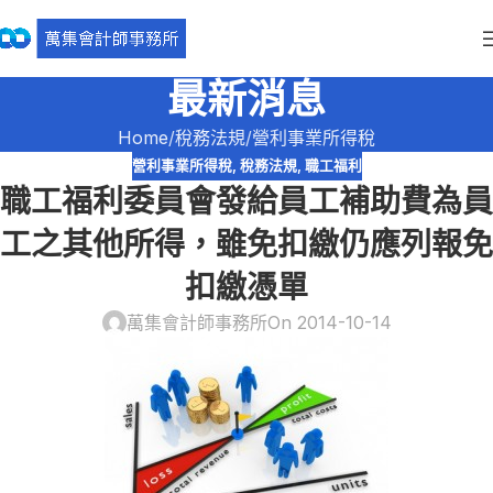
最新消息
Home
稅務法規
營利事業所得稅
營利事業所得稅
,
稅務法規
,
職工福利
職工福利委員會發給員工補助費為員
工之其他所得，雖免扣繳仍應列報免
扣繳憑單
萬集會計師事務所
On 2014-10-14