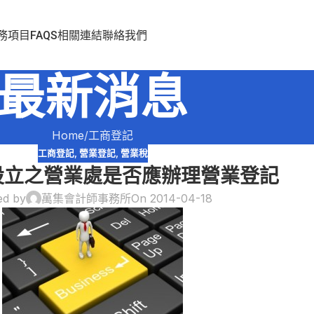
務項目
FAQS
相關連結
聯絡我們
最新消息
Home
工商登記
工商登記
,
營業登記
,
營業稅
設立之營業處是否應辦理營業登記
ed by
萬集會計師事務所
On 2014-04-18