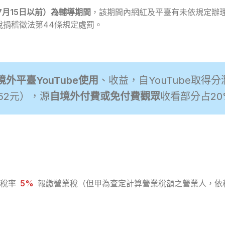
7月15日以前）為輔導期間
，該期間內網紅及平臺有未依規定辦
稅捐稽徵法第44條規定處罰。
境外平臺YouTube使用
、收益，自YouTube取得
52元），源
自境外付費或免付費觀眾
收看部分占20
稅率
5%
報繳營業稅（但甲為查定計算營業稅額之營業人，依