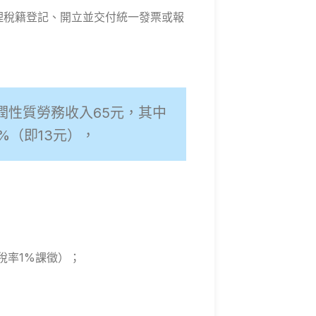
理稅籍登記、開立並交付統一發票或報
分潤性質勞務收入65元，其中
%（即13元），
稅率1%課徵）；