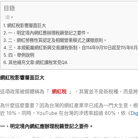
目錄
網紅稅影響層面巨大
一、明定境內網紅應辦理稅籍登記之要件。
二、網紅勞務性質認定及相關營業模式之課徵原則。
三、本規範屬網紅新興交易課稅新制，自114年9月10日起至115年6
四、舉例說明
其他補充文章:網紅課稅常見QA
網紅稅影響層面巨大
這項政策被媒體稱為「
網紅稅
」，其實並不是新稅種，而是將
為什麼這麼重要？因為台灣的網紅產業早已成為一門大生意。根
近 19%，同時，YouTube 在台灣的滲透率超過 80%，依《
Dig
一、明定境內網紅應辦理稅籍登記之要件。