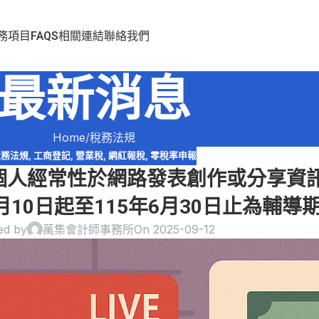
務項目
FAQS
相關連結
聯絡我們
最新消息
Home
稅務法規
稅務法規
,
工商登記
,
營業稅
,
網紅報稅
,
零稅率申報
個人經常性於網路發表創作或分享資
月10日起至115年6月30日止為輔導
ed by
萬集會計師事務所
On 2025-09-12