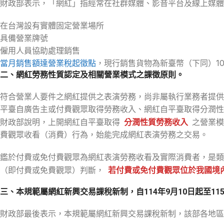
財政部表示，「網紅」指經常在社群媒體、影音平台及線上媒體
在台灣設有實體固定營業場所
具備營業牌號
僱用人員協助處理銷售
當月銷售額達營業稅起徵點
，現行銷售貨物為新臺幣（下同）1
二、網紅勞務性質認定及相關營業模式之課徵原則。
符合營業人要件之網紅提供之表演勞務，尚非屬執行業務者提供
平臺自廣告主或付費觀眾取得勞務收入、網紅自平臺取得分潤性
財政部說明，上開網紅自平臺取得
分潤性質勞務收入
之營業模
費觀眾收看（消費）行為，始能完成網紅表演勞務之交易。
鑑於付費或免付費觀眾為網紅表演勞務收看及實際消費者，是類
（即付費或免費觀眾）判斷，
若付費或免付費觀眾位於我國境
三、本規範屬網紅新興交易課稅新制，自114年9月10日起至115
財政部最後表示，本規範屬網紅新興交易課稅新制，該部各地區