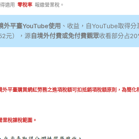
得適用
零稅率
報繳營業稅。
境外平臺YouTube使用
、收益，自YouTube取得
52元），源
自境外付費或免付費觀眾
收看部分占20
境外平臺購買網紅勞務之進項稅額可扣抵銷項稅額原則，為簡化
營業稅課稅範圍。