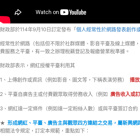
財政部於114年9月10日訂定發布「
個人經常性於網路發表創作
經常性於網路（包括但不限於社群媒體、影音平臺及線上媒體，
費服務之平臺，有一致之辦理稅籍登記及報繳營業稅準據。
財政部表示，網紅授權平臺利用其
1、上傳創作或資訊（例如影音、圖文等，下稱表演勞務）
播放
2、平臺自廣告主或付費觀眾取得勞務收入（例如
廣告收入或
3、網紅達一定條件（例如達一定粉絲人數）或與平臺簽訂合約
★
形成網紅、平臺、廣告主與觀眾四方連結之交易，屬新興網
相關法令規定，訂定本規範，重點如下：