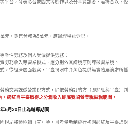
等平台，發表影音或圖文等創作以及分享資訊者，若符合以下條
0萬元，銷售勞務為5萬元，應辦理稅籍登記。
專業性勞務及個人受僱提供勞務；
質勞務收入等營業模式，應分別依其課稅原則課徵營業稅。
式，從經濟層面觀察，平臺扮演中介角色提供無實體展演處所播
勞務交易課徵營業稅方式，除依勞務訂約方（即網紅與平臺）判
內，網紅自平臺取得之分潤收入即屬我國營業稅課稅範圍。
年6月30日止
為輔導期間
國稅局將積極輔（宣）導，且考量新制施行初期網紅及平臺恐對