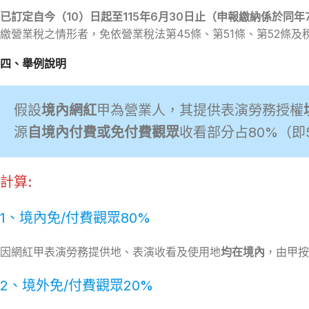
已訂定自今（10）日起至115年6月30日止（申報繳納係於同年
繳營業稅之情形者，免依營業稅法第45條、第51條、第52條及
四、舉例說明
假設
境內網紅
甲為營業人，其提供表演勞務授權
源
自境內付費或免付費觀眾
收看部分占80%（即
計算:
1、境內免/付費觀眾80%
因網紅甲表演勞務提供地、表演收看及使用地
均在境內
，由甲按
2、境外免/付費觀眾20%