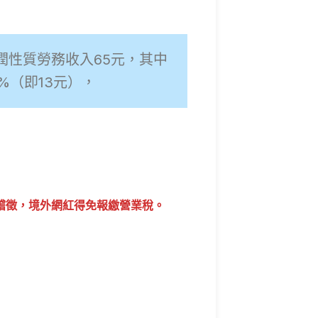
分潤性質勞務收入65元，其中
%（即13元），
稽徵，境外網紅得免報繳營業稅。