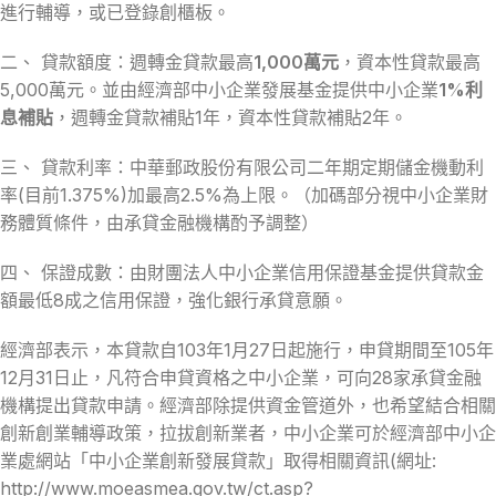
進行輔導，或已登錄創櫃板。
二、 貸款額度：週轉金貸款最高
1,000萬元
，資本性貸款最高
5,000萬元。並由經濟部中小企業發展基金提供中小企業
1%利
息補貼
，週轉金貸款補貼1年，資本性貸款補貼2年。
三、 貸款利率：中華郵政股份有限公司二年期定期儲金機動利
率(目前1.375%)加最高2.5%為上限。（加碼部分視中小企業財
務體質條件，由承貸金融機構酌予調整）
四、 保證成數：由財團法人中小企業信用保證基金提供貸款金
額最低8成之信用保證，強化銀行承貸意願。
經濟部表示，本貸款自103年1月27日起施行，申貸期間至105年
12月31日止，凡符合申貸資格之中小企業，可向28家承貸金融
機構提出貸款申請。經濟部除提供資金管道外，也希望結合相關
創新創業輔導政策，拉拔創新業者，中小企業可於經濟部中小企
業處網站「中小企業創新發展貸款」取得相關資訊(網址:
http://www.moeasmea.gov.tw/ct.asp?