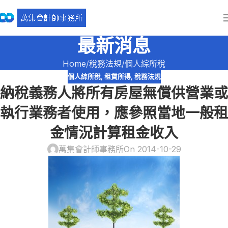
最新消息
Home
稅務法規
個人綜所稅
個人綜所稅
,
租賃所得
,
稅務法規
納稅義務人將所有房屋無償供營業或
執行業務者使用，應參照當地一般租
金情況計算租金收入
萬集會計師事務所
On 2014-10-29