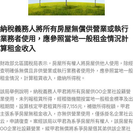
納稅義務人將所有房屋無償供營業或執行
業務者使用，應參照當地一般租金情況計
算租金收入
財政部北區國稅局表示，房屋所有權人將房屋供他人使用，除經
查明確係無償且非供營業或執行業務者使用外，應參照當地一般
租金情況，計算租賃收入，繳納所得稅。
該局舉例說明，納稅義務人甲君將所有房屋供ΟΟ企業社設籍營
業使用，未列報租賃所得，經稽徵機關按當地一般租金標準及出
租期間，設算核定甲君租賃所得7,155元，補徵所得稅額，甲君
主張系爭房屋無租金收入，亦無供營業使用，僅係掛名企業社云
云，申請復查。案經該局以甲君為系爭房屋所有權人，該房屋有
ΟΟ企業社設籍營業，縱甲君無償將系爭房屋借其弟供該企業社