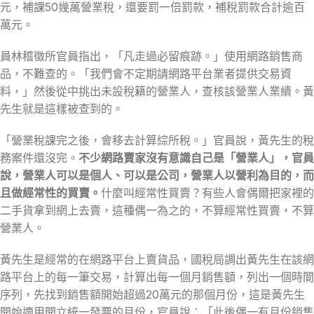
元，補課50幾萬營業稅，還要罰一倍罰款，補稅罰款合計逾百
萬元。
員林稽徵所官員指出，「凡走過必留痕跡。」使用網路銷售商
品，不難查的。「我們會不定期請網路平台業者提供交易資
料，」然後從中挑出未設稅籍的營業人，查核該營業人業績。黃
先生就是這樣被查到的。
「營業稅課完之後，會移去計算綜所稅。」官員說，黃先生的稅
務案件還沒完。
不少網路賣家沒有意識自己是「營業人」，官員
說，營業人可以是個人、可以是公司，營業人以營利為目的，而
且做經常性的買賣。
什麼叫經常性買賣？有些人會偶爾把家裡的
二手貨拿到網上去賣，這種偶一為之的，不算經常性買賣，不算
營業人。
黃先生是經常的在網路平台上賣貨品，國稅局調出黃先生在該網
路平台上的每一筆交易，計算出每一個月銷售額，列出一個時間
序列，先找到銷售額開始超過20萬元的那個月份，這是黃先生
開始適用開立統一發票的月份，官員說：「此後偶一有月份銷售