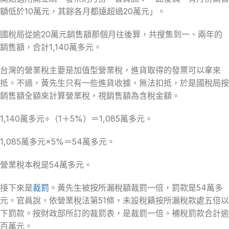
額低於10萬元，其餘各月都遠超過20萬元」。
國稅局從逾20萬元銷售額那個月往後算，共搜集到一、兩年的
銷售額，合計1,140萬多元。
台灣的營業稅主要是加值型營業稅，進貨取得的發票可以拿來
抵。不過，黃先生只有一些進貨收據，無法扣抵，於是國稅局按
銷售額全額來計算營業稅，視銷售額為含稅金額。
1,140萬多元÷（1＋5%）＝1,085萬多元。
1,085萬多元×5%＝54萬多元。
營業稅本稅是54萬多元。
接下來是
裁罰
。黃先生被按所漏稅額裁罰一倍，罰款是54萬多
元。官員說，依營業稅法第51條，未設稅籍按所漏稅款處五倍以
下罰款。按財政部所訂的裁罰表，是裁罰一倍。補稅罰款合計逾
百萬元。