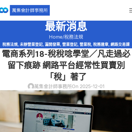
最新消息
Home
稅務法規
稅務法規
,
未辦營業登記
,
漏開發票
,
營業登記
,
營業稅
,
稅務違章
,
網路交易課
電商系列18-稅稅唸學堂／凡走過必
稅
,
網路拍賣
,
網路購物
,
逃漏稅
,
電商系列
,
電子商務
留下痕跡 網路平台經常性買賣別
「稅」著了
萬集會計師事務所
On 2025-12-01