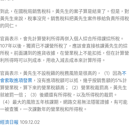
到此，在國稅局銷售稅科，黃先生的案子算是結束了。但是，對
黃先生來說，稅事沒完。銷售稅科把黃先生案件移給負責所得稅
的同仁。
官員表示，會先計算營利所得再併入個人綜合所得課綜所稅。
107年以後，獨資已不課營所稅了，應該會直接核課黃先生的綜
所稅。前面講到的進貨收據，在營業稅上不能扣抵，但在計算營
利所得時可以列成本，用收入減去成本來計算所得。
官員表示，黃先生不設稅籍的稅務風險是很高的，（1）因為
不
會索取進項發票
，沒有進項稅額可以抵，幾乎按銷售額的5%計
算營業稅，算下來的營業稅額高；（2）營業稅裁罰高，黃先生
就被罰一倍；（3）後續還有所得稅，以及所得稅的裁罰。
（4）最大的風險五年核課期，網路交易無法隱匿證據，有可能
一被查獲，一次課數年的營業稅和所得稅。
經濟日報
109.12.02