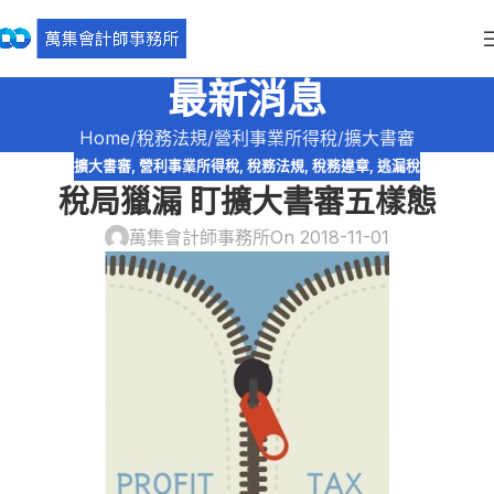
最新消息
Home
稅務法規
營利事業所得稅
擴大書審
擴大書審
,
營利事業所得稅
,
稅務法規
,
稅務違章
,
逃漏稅
稅局獵漏 盯擴大書審五樣態
萬集會計師事務所
On 2018-11-01