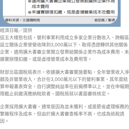
經濟日報／提供
這五大樣態包括，營利事業利用成立多家企業分散收入、跨轄區
設立關係企業使營收降到3,000萬以下、取得憑證轉供其他關係
企業、適用擴大書審企業開立發票給關係企業作為成本費用、未
據實辦理扣繳，或是虛增營業成本及費用等。
財部北區國稅局表示，依據擴大書審實施要點，全年營業收入淨
額及非營業收入，合計在3,000萬元以下的營利事業，其年度結
算申報書表齊全，自行調整純益率在前揭標準以上，並在申報期
限截止前繳清應納稅款者，國稅局就以書面審核核定。
企業採用擴大書審，通常是因為並未獲利，或是節省處理帳務的
繁雜程序及成本，但由於擴大書審查帳率不高，也成為逃稅誘
因。