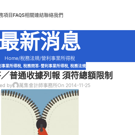
務項目
FAQS
相關連結
聯絡我們
最新消息
Home
稅務法規
營利事業所得稅
利事業所得稅
,
稅務問答-營利事業所得稅
,
稅務法規
／普通收據列報 須符總額限制
ed by
萬集會計師事務所
On 2014-11-25