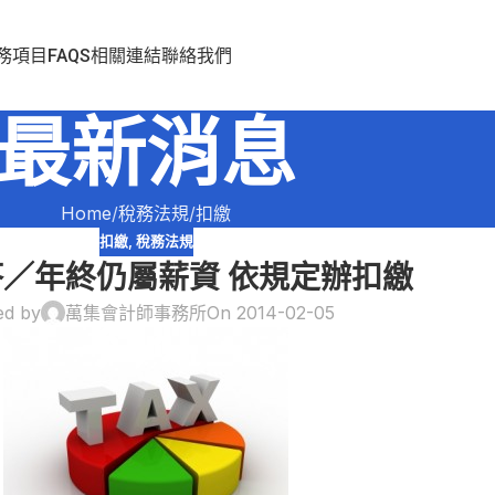
務項目
FAQS
相關連結
聯絡我們
最新消息
Home
稅務法規
扣繳
扣繳
,
稅務法規
／年終仍屬薪資 依規定辦扣繳
ed by
萬集會計師事務所
On 2014-02-05