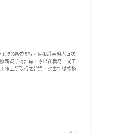
起，由6%降為
5%
，且扣繳義務人每次
關薪資所得計算，係以在職務上或工
工作上所取得之薪資，應由扣繳義務
Older