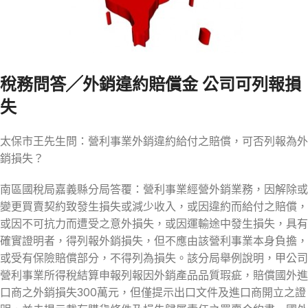
稅務問答╱外銷違約賠償金 公司可列報損
失
太保市王先生問：營利事業外銷違約給付之賠償，可否列報為外
銷損失？
南區國稅局嘉義縣分局答覆：營利事業經營外銷業務，因解除或
變更買賣契約致發生損失或減少收入，或因違約而給付之賠償，
或因不可抗力而遭受之意外損失，或因運輸途中發生損失，具有
確實證明者，得列報外銷損失，但不應由該營利事業本身負擔，
或受有保險賠償部分，不得列為損失。該分局舉例說明，甲公司
營利事業所得稅結算申報列報因外銷產品品質瑕疵，賠償國外進
口商之外銷損失300萬元，但僅提示出口文件及進口商開立之證