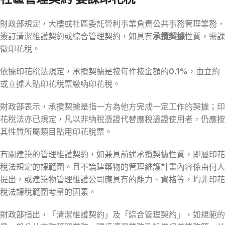
財政部規定，大樓或社區委託營利事業負責公共事務管理業務，
簽訂清潔維護契約或綜合管理契約，如具有
承攬契據
性質，需課
徵印花稅。
依據印花稅法規定，承攬契據是按每件按金額的
0.1%
，由立約
或立據人貼印花稅票繳納印花稅。
財政部表示，承攬契據是指一方為他方完成一定工作的契據；印
花稅法亦已規定，凡以非納稅憑證代替應稅憑證使用者，仍應按
其性質所屬類目貼用印花稅票。
有關建築的管理維護契約，如兼具前述承攬契據性質，即屬印花
稅法規定的課範圍。且不論建築物的管理維護計畫內容係由何人
提出，或建築物管理維護公司應具有的能力、資格等，均非印花
稅法課稅範圍考量的因素。
財政部指出，「清潔維護契約」及「綜合管理契約」，如規範的