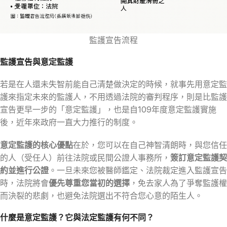
監護宣告流程
監護宣告與意定監護
若是在人還未失智前能自己清楚做決定的時候，就事先用意定監
護來指定未來的監護人，不用透過法院的審判程序，則是比監護
宣告更早一步的「意定監護」，也是自109年度意定監護實施
後，近年來政府一直大力推行的制度。
意定監護的核心優點
在於，您可以在自己神智清朗時，與您信任
的人（受任人）前往法院或民間公證人事務所，
簽訂意定監護契
約並進行公證
。一旦未來您被醫師鑑定、法院裁定進入監護宣告
時，法院將會
優先尊重您當初的選擇
，免去家人為了爭奪監護權
而決裂的悲劇，也避免法院選出不符合您心意的陌生人。
什麼是意定監護？它與法定監護有何不同？