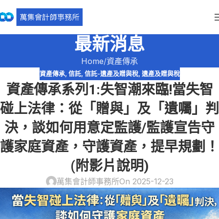
最新消息
Home
資產傳承
資產傳承
,
信託
,
信託-遺產及贈與稅
,
遺產及贈與稅
資產傳承系列1:失智潮來臨!當失智
碰上法律：從「贈與」及「遺囑」判
決，談如何用意定監護/監護宣告守
護家庭資產，守護資產，提早規劃！
(附影片說明)
萬集會計師事務所
On 2025-12-23