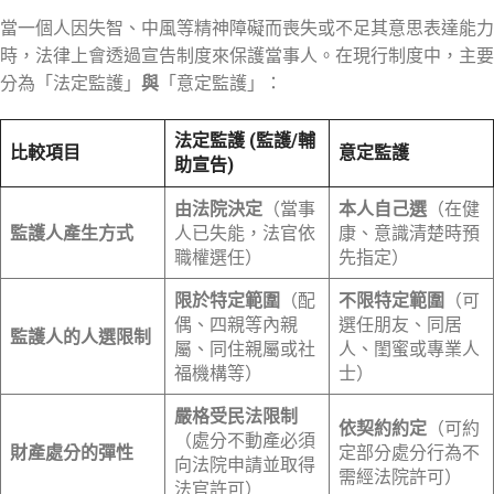
當一個人因失智、中風等精神障礙而喪失或不足其意思表達能力
時，法律上會透過宣告制度來保護當事人。在現行制度中，主要
分為「法定監護」
與
「意定監護」：
法定監護 (監護/輔
比較項目
意定監護
助宣告)
由法院決定
（當事
本人自己選
（在健
監護人產生方式
人已失能，法官依
康、意識清楚時預
職權選任）
先指定）
限於特定範圍
（配
不限特定範圍
（可
偶、四親等內親
選任朋友、同居
監護人的人選限制
屬、同住親屬或社
人、閨蜜或專業人
福機構等）
士）
嚴格受民法限制
依契約約定
（可約
（處分不動產必須
財產處分的彈性
定部分處分行為不
向法院申請並取得
需經法院許可）
法官許可）