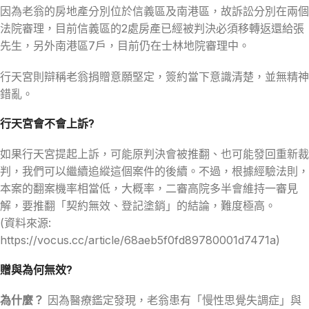
因為老翁的房地產分別位於信義區及南港區，故訴訟分別在兩個
法院審理，目前信義區的2處房產已經被判決必須移轉返還給張
先生，另外南港區7戶，目前仍在士林地院審理中。
行天宮則辯稱老翁捐贈意願堅定，簽約當下意識清楚，並無精神
錯亂。
行天宮會不會上訴?
如果行天宮提起上訴，可能原判決會被推翻、也可能發回重新裁
判，我們可以繼續追縱這個案件的後續。不過，根據經驗法則，
本案的翻案機率相當低，大概率，二審高院多半會維持一審見
解，要推翻「契約無效、登記塗銷」的結論，難度極高。
(資料來源:
https://vocus.cc/article/68aeb5f0fd89780001d7471a)
贈與為何無效?
為什麼？
因為醫療鑑定發現，老翁患有「慢性思覺失調症」與