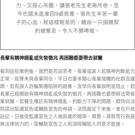
力、又提心吊膽，讓張老先生老無所依。至
今也還未能拿回9處房產。張先生辛苦一輩
子的心血，就這樣輕易的，藉由一只捐贈契
約被奪走，令人不勝唏噓。
長輩有精神錯亂或失智徵兆 再困難都要帶去就醫
看到這些案例後，我們是否該思考，長輩或家人若精神判斷能力
正常，就算未與長輩同住，平日也要多關心長輩接觸的社群及議
題，若有誤入詐騙集團陷阱的跡象，及早向長輩說明並阻止。若
長輩已經開始有精神錯亂或失智的徵兆，再困難也要想辦法帶長
輩就醫，若醫生確診有精神錯亂、判斷力下降的問題，趕快向法
院提出監護宣告或輔助宣告的申請，法院裁定下來後，會在戶政
註記，日後受監護宣告之人做房產的贈與，買賣，貸款等行為是
無法律效力的，受輔助宣告之人則須經輔助人同意才能做。