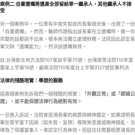
案例二:自書遺囑將遺產全部留給單一繼承人，其他繼承人不接
受
另一個案例中，一位患有中度失智症的長輩過世後，出現了一份
「自書遺囑」。然而，醫師作證指出該長輩在立遺囑時，連一句
完整的話都說不出來，根本無法獨立處理財務。法院因此認定長
輩欠缺「遺囑能力」，判決該遺囑無效。
註:台灣新北地方法院107家訴字第75號、台灣高等法院110年度
重家上字第19號、最高法院110年度台上字第3127號民事判決
法律的殘酷現實：舉證的艱難
這兩個案例告訴我們一個殘酷的現實：
「外觀正常」或「經過公
證」，並不能保證法律行為絕對有效。
一旦進入訴訟，法院會追溯長輩的病歷與精神鑑定。如果證明長
輩在簽字當下因病（如失智、妄想）導致無意識或精神錯亂，法
律為了保護當事人，會認定行為無效。但這往往需要經歷漫長的