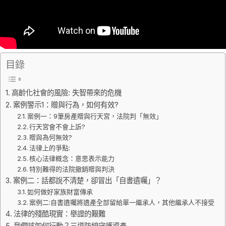
目錄
高齡化社會的風險: 失智帶來的危機
案例警示1：贈與行為，如何有效?
案例一：9筆房產贈與行天宮，法院判「無效」
行天宮會不會上訴?
贈與為何無效?
法律上的爭點:
核心法律概念：意思表示能力
特別難得的法院撤銷贈與判決
案例二：話都說不清楚，卻冒出「自書遺囑」？
如何做好家族財富傳承
案例二:自書遺囑將遺產全部留給單一繼承人，其他繼承人不接受
法律的殘酷現實：舉證的艱難
我們該如何行動？三道防線守護資產