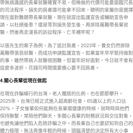
帶無病識感的長輩就醫確實不易，但晚做的代價可能要面臨冗長
的司法程序，損失的房產還可能拿不回來，聰明的家屬你是選擇
現在面對難題帶長輩就醫，現在就提出監護宣告或輔助宣告申
請，以杜絕後患？還是等到損失發生後，再排除萬難帶長輩就
醫，然後再走漫長的訴訟程序、亡羊補牢呢？
以張先生的案子為例，為了追討房產，2023年，養女仍然排除
萬難帶張翁就醫，而成功申請監護宣告，如果當年早早堅持做對
的事，雖然帶病人就醫很困難，但當年好好面對，今日就不會有
這麼多波折，花錢花時間還要擔心要不回房產。
4.關心長輩從現在做起
在現在詐騙橫行的台灣，老人獨居的比例，也在節節攀升。
2025年，台灣已經正式進入超高齡社會，65歲以上的人口佔
20%。子女後輩如何能夠在長輩還健康的時候，就時時與他們
保持聯繫，常陪他們聊天，多關心長輩的財務狀況與交往對象，
也避免讓他們陷入危險詐騙之中。而長輩自己也要認知到自己的
體力極限，無法再像年輕的時候，頭腦清楚的決定所有大小事