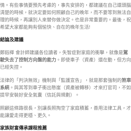
情。有些事情要預先考慮的，事先安排的，都建議在自己還頭腦
清楚的時候，就決定要如何照顧自己的晚年，而不要等到無法自
理的時候，再讓別人來替你做決定。也是非常重要的。最後，祝
希望大家都能夠有個愉快、自在的晚年生活!
結論及建議
鄭鈺樺 會計師建議各位讀者，失智症對家庭的衝擊，就像是
駕
駛失去了控制方向盤的能力
。即使車子（資產）還在動，但方向
已經失控。
法律的「判決無效」機制與「監護宣告」，就是那套強制的
煞車
系統
。與其等到車子衝出懸崖（資產被轉移）才來打官司，不如
提早安裝好安全氣囊（信託與規劃）。
照顧這條路很長，別讓長照掏空了家庭積蓄，善用法律工具，才
能讓愛走得更穩、更久。
家族財富傳承課程推薦