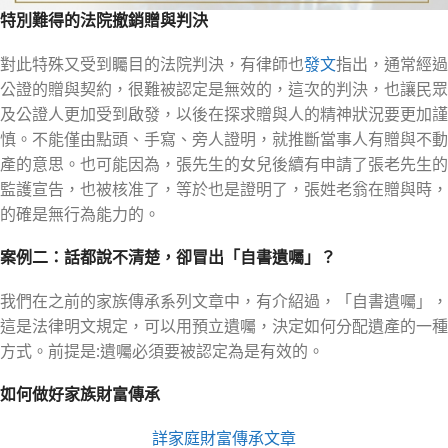
特別難得的法院撤銷贈與判決
對此特殊又受到矚目的法院判決，有律師也
發文
指出，通常經過
公證的贈與契約，很難被認定是無效的，這次的判決，也讓民眾
及公證人更加受到啟發，以後在探求贈與人的精神狀況要更加謹
慎。不能僅由點頭、手寫、旁人證明，就推斷當事人有贈與不動
產的意思。也可能因為，張先生的女兒後續有申請了張老先生的
監護宣告，也被核准了，等於也是證明了，張姓老翁在贈與時，
的確是無行為能力的。
案例二：話都說不清楚，卻冒出「自書遺囑」？
我們在之前的家族傳承系列文章中，有介紹過，「自書遺囑」，
這是法律明文規定，可以用預立遺囑，決定如何分配遺產的一種
方式。前提是:遺囑必須要被認定為是有效的。
如何做好家族財富傳承
詳家庭財富傳承文章