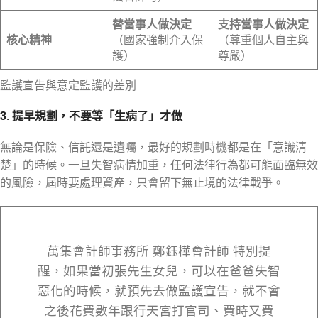
替當事人做決定
支持當事人做決定
核心精神
（國家強制介入保
（尊重個人自主與
護）
尊嚴）
監護宣告與意定監護的差別
3. 提早規劃，不要等「生病了」才做
無論是保險、信託還是遺囑，最好的規劃時機都是在「意識清
楚」的時候。一旦失智病情加重，任何法律行為都可能面臨無效
的風險，屆時要處理資產，只會留下無止境的法律戰爭。
萬集會計師事務所 鄭鈺樺會計師 特別提
醒，如果當初張先生女兒，可以在爸爸失智
惡化的時候，就預先去做監護宣告，就不會
之後花費數年跟行天宮打官司、費時又費