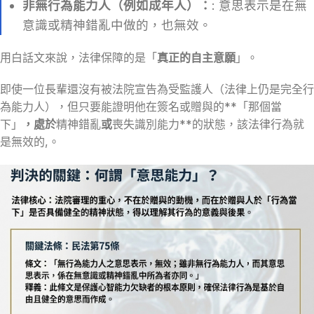
非無行為能力人（例如成年人）：
: 意思表示是在無
意識或精神錯亂中做的，也無效。
用白話文來說，法律保障的是「
真正的自主意願
」。
即使一位長輩還沒有被法院宣告為受監護人（法律上仍是完全行
為能力人），但只要能證明他在簽名或贈與的**「那個當
下」
，處於
精神錯亂
或
喪失識別能力**的狀態，該法律行為就
是無效的,。