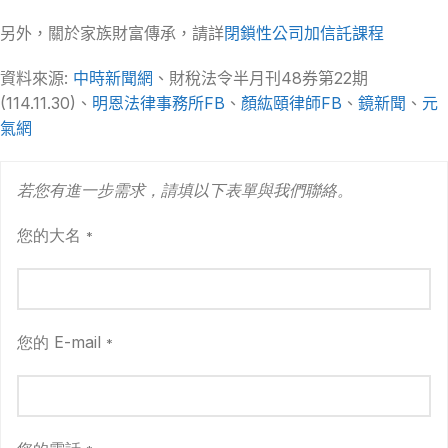
另外，關於家族財富傳承，請詳
閉鎖性公司加信託課程
資料來源:
中時新聞網
、財稅法令半月刊48券第22期
(114.11.30)、
明恩法律事務所FB
、
顏紘頤律師FB
、
鏡新聞
、
元
氣網
若您有進一步需求，請填以下表單與我們聯絡。
您的大名
*
您的 E-mail
*