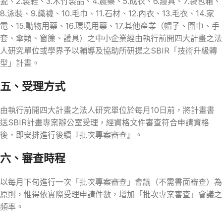
瓷、2.製鞋、3.木竹製品、4.農藥、5.成衣、6.寢具、7.袋包箱、
8.泳裝、9.織襪、10.毛巾、11.石材、12.內衣、13.毛衣、14.家
電、15.動物用藥、16.環境用藥、17.其他產業（帽子、圍巾、手
套、傘類、窗簾、護具）之中小企業經由執行前開四大計畫之法
人研究單位或學界予以輔導及協助所研提之SBIR「技術升級轉
型」計畫。
五、受理方式
由執行前開四大計畫之法人研究單位於每月10日前，將計畫書
送SBIR計畫專案辦公室受理，經資格文件審查符合申請資格
後，即安排進行後續『批次專案審查』。
六、審查時程
以每月下旬進行一次「批次專案審查」會議（不需書面審查）為
原則，惟得依實際受理申請件數，增加「批次專案審查」會議之
頻率。