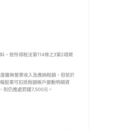
，依所得稅法第114條之3第2項規
年度雖無營業收入及應納稅額，但若於
申報股東可扣抵稅額帳戶變動明細資
則仍應處罰鍰7,500元。