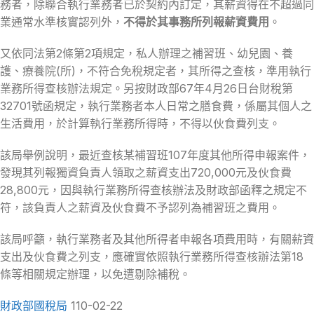
務者，除聯合執行業務者已於契約內訂定，其薪資得在不超過同
業通常水準核實認列外，
不得於其事務所列報薪資費用
。
又依同法第2條第2項規定，私人辦理之補習班、幼兒園、養
護、療養院(所)，不符合免稅規定者，其所得之查核，準用執行
業務所得查核辦法規定。另按財政部67年4月26日台財稅第
32701號函規定，執行業務者本人日常之膳食費，係屬其個人之
生活費用，於計算執行業務所得時，不得以伙食費列支。
該局舉例說明，最近查核某補習班107年度其他所得申報案件，
發現其列報獨資負責人領取之薪資支出720,000元及伙食費
28,800元，因與執行業務所得查核辦法及財政部函釋之規定不
符，該負責人之薪資及伙食費不予認列為補習班之費用。
該局呼籲，執行業務者及其他所得者申報各項費用時，有關薪資
支出及伙食費之列支，應確實依照執行業務所得查核辦法第18
條等相關規定辦理，以免遭剔除補稅。
財政部國稅局
110-02-22