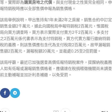
等，實際即為
購買房地之代價
，與支付現金之性質完全相同，申
報特銷稅時應以全部售價申報為銷售價格。
該局舉例說明，甲出售持有1年未滿2年之房屋，銷售合約中訂定
銷售金額2千萬元，據此向國稅局申報特銷稅2百萬元，惟國稅
局向買方調查時，買方表示實際支付賣方2千2百萬元，多支付
之2百萬元係代書表示為支付特銷稅，買方代賣方履行繳納特銷
稅的義務，則該售價應包含代為支付稅款2百萬元，故甲漏報銷
售額2百萬元，漏報稅額20萬元，並裁處0.25至2倍罰鍰。
該局呼籲，最近已加強選查高價低報特銷稅案件，提醒納稅義務
人如有低報或漏報銷售價格者，應儘速在稅捐稽徵機關尚未調查
前主動補報並加計利息補繳，以免受罰。