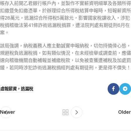
帳存入前開乙君銀行帳戶內，並製作不實薪資明細單及各類所得
扣繳暨免扣繳憑單，於辦理綜合所得稅結算申報時，短報薪資所
得28萬元，逃漏綜合所得稅5萬餘元，影響國家稅課收入，涉犯
稅捐稽徵法第41條詐術逃漏稅捐罪，遭法院判處有期徒刑6月在
案。
該局強調，納稅義務人應主動誠實申報納稅，切勿持僥倖心態，
規避稅負逃漏稅捐，如有類似情況，在未經檢舉或調查前，應儘
速向稽徵機關自動補報並補繳稅款，以免被查獲遭補稅及加處罰
鍰，若同時涉犯詐術逃漏稅捐經判處有期徒刑，更是得不償失！
虛報薪資，逃漏稅
Newer
Older