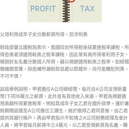
父母利用成年子女分散薪資所得，恐涉刑責
財政部臺北國稅局表示，我國綜合所得稅係採累進稅率課稅，所
得愈高者須適用較高之稅率課稅，因此常有高所得者利用子女、
親朋好友名義分散個人所得，藉以規避適用較高之稅率，如經稽
徵機關查獲，除追補所漏稅款並處以罰鍰外，尚可能觸犯刑責，
不可不慎！
該局舉例說明，甲君擔任A公司總經理，每月自A公司支領新臺
幣(下同)8萬元之薪資，此外並有其他收入來源，甲君為規避適
用高額所得累進稅率，明知其成年子女乙君在國外就學，僅於暑
假期間返國至A公司擔任工讀生，竟於徵得乙君同意後，由乙君
提供其銀行帳戶，再由甲君指示不知情之A公司財務經理及會計
人員，將甲君每月薪資中之4萬元，以乙君受領薪資為名義，轉