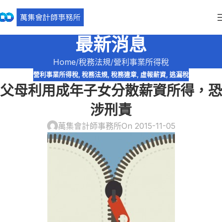
最新消息
Home
稅務法規
營利事業所得稅
營利事業所得稅
,
稅務法規
,
稅務違章
,
虛報薪資
,
逃漏稅
父母利用成年子女分散薪資所得，恐
涉刑責
萬集會計師事務所
On 2015-11-05