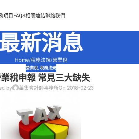
務項目
FAQS
相關連結
聯絡我們
最新消息
Home
稅務法規
營業稅
營業稅
,
稅務法規
營業稅申報 常見三大缺失
ed by
萬集會計師事務所
On 2018-02-23