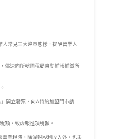
業人常見三大違章態樣，提醒營業人
，儘速向所轄國稅局自動補報補繳所
。
出」開立發票，向A特約加盟門市請
稅額，致虛報進項稅額。
申報營業稅時，除漏報股利收入外，也未