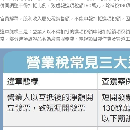
併同調整不得扣抵比例，致虛報進項稅額190萬元，除補稅19
官員解釋，股利收入屬免稅銷售額，不能申報扣抵進項稅額，因
違章態樣三是：營業人以不得扣抵的進項稅額申報扣抵銷項稅
常，部分進項憑證品名為廣告服務費、電視節目製作費及管道工