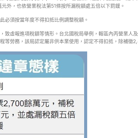
0萬元外，也依營業稅法第51條按所漏稅額處五倍以下罰鍰。
此必須按當年度不得扣抵比例調整稅額。
額，致虛報進項稅額等情形。台北國稅局舉例，轄區內丙營業人
程等勞務，該局認定屬非供本業使用，認定不得扣抵，除補徵2,