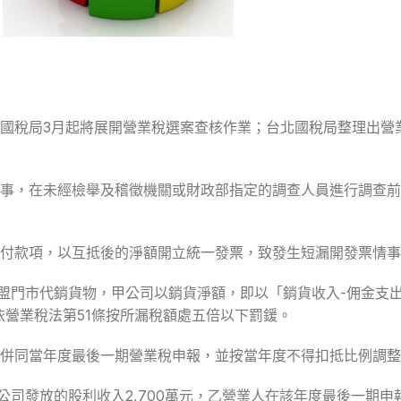
國稅局3月起將展開營業稅選案查核作業；台北國稅局整理出營
事，在未經檢舉及稽徵機關或財政部指定的調查人員進行調查前
付款項，以互抵後的淨額開立統一發票，致發生短漏開發票情事
盟門市代銷貨物，甲公司以銷貨淨額，即以「銷貨收入-佣金支
並依營業稅法第51條按所漏稅額處五倍以下罰鍰。
併同當年度最後一期營業稅申報，並按當年度不得扣抵比例調整
公司發放的股利收入2,700萬元，乙營業人在該年度最後一期