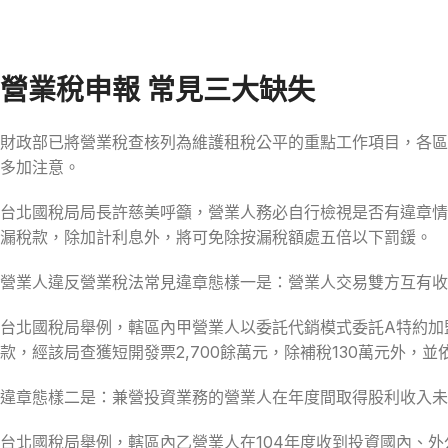
營業稅申報 常見三大缺失
財政部已將營業稅查核列為維護租稅公平的重點工作項目，各區
多加注意。
台北國稅局局長許慈美呼籲，營業人務必自行檢視是否有違章情
漏稅款，除加計利息外，將可免除按漏稅額處五倍以下罰鍰。
營業人違反營業稅法常見違章態樣一是：營業人交易雙方互有收
台北國稅局舉例，轄區內甲營業人以委託代銷模式委託A特約加
款，經該局查獲短開發票2,700餘萬元，除補稅130萬元外，
違章態樣二是：兼營投資業務的營業人在年度間取得股利收入未
台北國稅局舉例，轄區內乙營業人在104年度收到投資國內、外