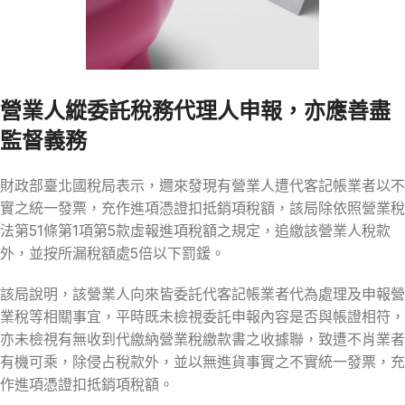
營業人縱委託稅務代理人申報，亦應善盡
監督義務
財政部臺北國稅局表示，邇來發現有營業人遭代客記帳業者以不
實之統一發票，充作進項憑證扣抵銷項稅額，該局除依照營業稅
法第51條第1項第5款虛報進項稅額之規定，追繳該營業人稅款
外，並按所漏稅額處5倍以下罰鍰。
該局說明，該營業人向來皆委託代客記帳業者代為處理及申報營
業稅等相關事宜，平時既未檢視委託申報內容是否與帳證相符，
亦未檢視有無收到代繳納營業稅繳款書之收據聯，致遭不肖業者
有機可乘，除侵占稅款外，並以無進貨事實之不實統一發票，充
作進項憑證扣抵銷項稅額。