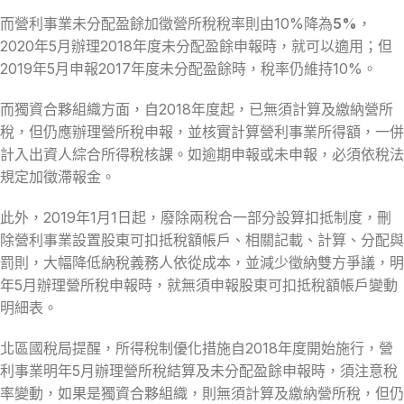
而營利事業未分配盈餘加徵營所稅稅率則由10%降為
5%
，
2020年5月辦理2018年度未分配盈餘申報時，就可以適用；但
2019年5月申報2017年度未分配盈餘時，稅率仍維持10%。
而獨資合夥組織方面，自2018年度起，已無須計算及繳納營所
稅，但仍應辦理營所稅申報，並核實計算營利事業所得額，一併
計入出資人綜合所得稅核課。如逾期申報或未申報，必須依稅法
規定加徵滯報金。
此外，2019年1月1日起，廢除兩稅合一部分設算扣抵制度，刪
除營利事業設置股東可扣抵稅額帳戶、相關記載、計算、分配與
罰則，大幅降低納稅義務人依從成本，並減少徵納雙方爭議，明
年5月辦理營所稅申報時，就無須申報股東可扣抵稅額帳戶變動
明細表。
北區國稅局提醒，所得稅制優化措施自2018年度開始施行，營
利事業明年5月辦理營所稅結算及未分配盈餘申報時，須注意稅
率變動，如果是獨資合夥組織，則無須計算及繳納營所稅，但仍