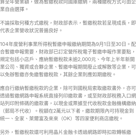
算全年營業額，做為暫繳稅款向國庫繳納，兩種繳稅方式可由企
業自由選擇。
不論採取何種方式繳稅，財政部表示，暫繳稅款若呈現成長，即
代表企業營收狀況普遍良好。
104年度營利事業所得稅暫繳申報繳納期間為9月1日至30日。配
合暫繳申報需要，財政部已訂定營所稅電子暫繳申報作業要點，
規定包括小店戶、應納暫繳稅款未逾2,000元、今年上半年新開
業公司、獨資或合夥企業、暫繳申報期間廢止或解散等企業，可
以免辦暫繳亦免繳暫繳稅款，其餘企業則應如期繳稅。
應自行繳納暫繳稅款的企業，除可到國稅局索取繳款書外，亦可
透過暫繳網路申報系統直接列印繳款書，或至財政部稅務入口網
站列印附條碼的繳款書，以現金或票據至代收稅款金融機構繳納
（郵局不代收）。稅額在2萬元以下者，繳款期限內可持現金到
統一、全家、萊爾富及來來（OK）等四家便利商店繳稅。
另外，暫繳稅款還可利用晶片金融卡透過網路即時扣款轉帳繳