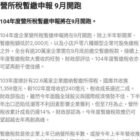
營所稅暫繳申報 9月開跑
104年度營所稅暫繳申報將在9月開跑。
104年度企業營所稅暫繳申報將在9月開跑，除上半年新開業、
暫繳稅額低於2,000元，以及小店戶等八種類型企業可豁免繳稅
之外，全台有逾20萬家企業需在9月底前繳交暫繳稅款，接續上
年度暫繳稅款大豐收的旺勢，財政部評估，104年度暫繳稅收亦
可望再創千億佳績。
103年度總計有22.6萬家企業繳納暫繳所得稅，國庫共收進
1,358億元，較102年度增收近240億元，稅收成長逼近二成。
財政部指出，雖然今年面臨全球股災與國際經濟情勢不佳、下半
年出口恐陷低潮等不利因素影響企業獲利，但至7月為止，營所
稅收累計成長仍達14%，財政部認為，今年度暫繳稅款應仍可
望超越去年再創高峰。
暫繳稅款是依企業上年已納營所稅半數，或按今年上半年營收推