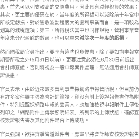
惠，首先可以列支較高的交際費用，因此具有減輕稅負的效果；
其次，更主要的優惠在於，當年度的所得額可以減除前十年當中
所核定虧損，對於營收波動程度大的營利事業而言，是一項較為
划算的減稅選項；第三，所得稅法當中也同樣規範，營利事業當
年度未分配盈餘的數額，也可以拿來
減除次一年度的虧損
。
然而國稅局官員指出，要享有這些稅負優惠，除了要如期申報當
期營所稅之外(5月31日以前)，更要注意必須在6月30日前提出
會計師簽證，否則將視為一般申報案件處理，無法適用會計師簽
證優惠。
官員表示，由於近來較多營利事業採網路申報營所稅，但目前仍
有許多案件雖主張為會計師簽證，卻沒有附上簽證報告書作為附
件，特別提醒採網路申報的營業人，應加強檢視申報附件上傳後
列印之「網路附件上傳狀態明細表」所列示的上傳狀態，確認查
核簽證報告書及其他附件是否上傳成功。
官員強調，欲採實體管道遞件者，應盡早將會計師查核簽證報告