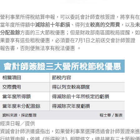
營利事業所得稅結算申報，可以委託會計師查核簽證，將享有在
當年度所得額中
減除前十年虧損
、得列支
較高的交際費
，以及
未
分配盈餘
方面的三大節稅優惠；但是財政部南區國稅局提醒，如
果要享有這些租稅優惠，必須要在7月1日之前送交會計師簽證
報告書，否則便無法享有稅法優惠 。
經濟日報／提供
資誠會計師洪連盛指出，如果營利事業選擇透過會計師簽證來進
行結算申報，依據《所得稅法》相關條文，總共擁有三大節稅優