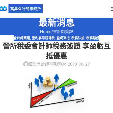
最新消息
Home
會計師簽證
會計師簽證
,
營利事業所得稅
,
盈虧互抵
,
稅務法規
,
稅務簽證
營所稅委會計師稅務簽證 享盈虧互
抵優惠
萬集會計師事務所
On 2019-06-27