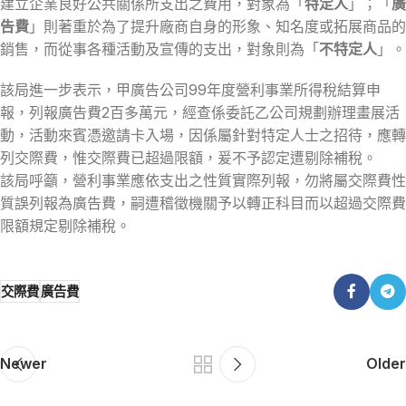
建立企業良好公共關係所支出之費用，對象為「
特定人
」；「
廣
告費
」則著重於為了提升廠商自身的形象、知名度或拓展商品的
銷售，而從事各種活動及宣傳的支出，對象則為「
不特定人
」。
該局進一步表示，甲廣告公司99年度營利事業所得稅結算申
報，列報廣告費2百多萬元，經查係委託乙公司規劃辦理畫展活
動，活動來賓憑邀請卡入場，因係屬針對特定人士之招待，應轉
列交際費，惟交際費已超過限額，爰不予認定遭剔除補稅。
該局呼籲，營利事業應依支出之性質實際列報，勿將屬交際費性
質誤列報為廣告費，嗣遭稽徵機關予以轉正科目而以超過交際費
限額規定剔除補稅。
交際費
廣告費
Newer
Older