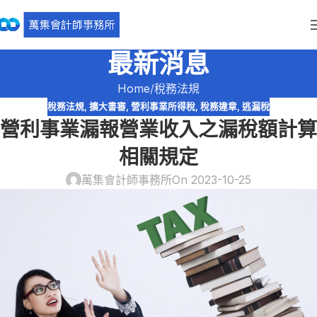
最新消息
Home
稅務法規
稅務法規
,
擴大書審
,
營利事業所得稅
,
稅務違章
,
逃漏稅
營利事業漏報營業收入之漏稅額計算
相關規定
萬集會計師事務所
On 2023-10-25