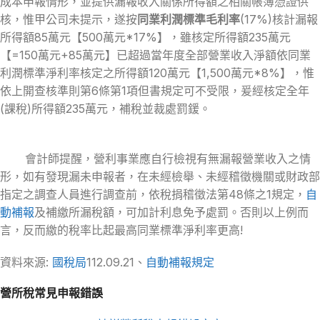
成本申報情形，並提供漏報收入關係所得額之相關帳簿憑證供
核，惟甲公司未提示，遂按
同業利潤標準毛利率
(17%)核計漏報
所得額85萬元【500萬元*17%】，雖核定所得額235萬元
【=150萬元+85萬元】已超過當年度全部營業收入淨額依同業
利潤標準淨利率核定之所得額120萬元【1,500萬元*8%】，惟
依上開查核準則第6條第1項但書規定可不受限，爰經核定全年
(課稅)所得額235萬元，補稅並裁處罰鍰。
會計師提醒，營利事業應自行檢視有無漏報營業收入之情
形，如有發現漏未申報者，在未經檢舉、未經稽徵機關或財政部
指定之調查人員進行調查前，依稅捐稽徵法第48條之1規定，
自
動補報
及補繳所漏稅額，可加計利息免予處罰。否則以上例而
言，反而繳的稅率比起最高同業標準淨利率更高!
資料來源:
國稅局
112.09.21、
自動補報規定
營所稅常見申報錯誤