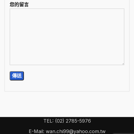
您的留言
TEL: (02) 2785-5976
E-Mail: wan.chi99@yahoo.com.tw